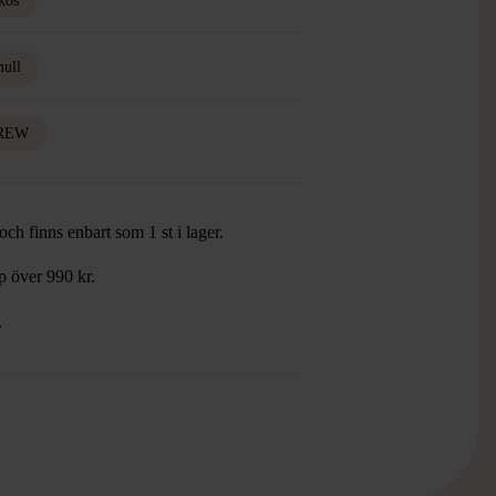
kos
ull
CREW
ch finns enbart som 1 st i lager.
öp över 990 kr.
.