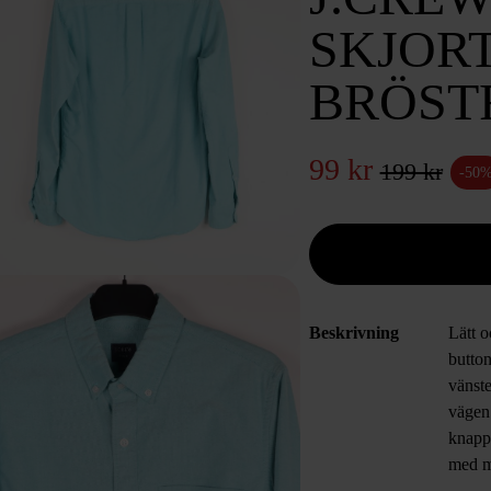
SKJOR
BRÖST
99 kr
199 kr
-50
Beskrivning
Lätt o
butto
vänst
vägen
knappa
med m
vardag