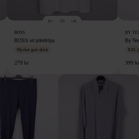
1/5
BOSS
BY TE
BOSS vit pikétröja
By Te
Mycket gott skick
XXL (
279 kr
399 k