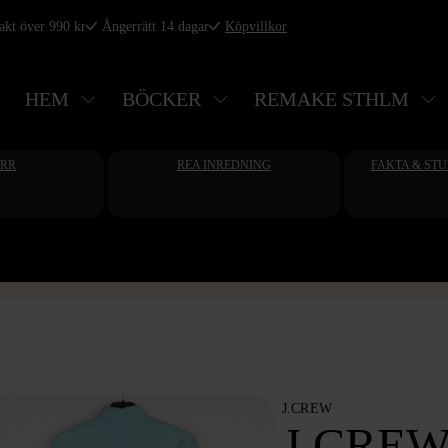
rakt över 990 kr
Ångerrätt 14 dagar
Köpvillkor
HEM
BÖCKER
REMAKE STHLM
ERR
REA INREDNING
FAKTA & ST
J.CREW
J.CRE