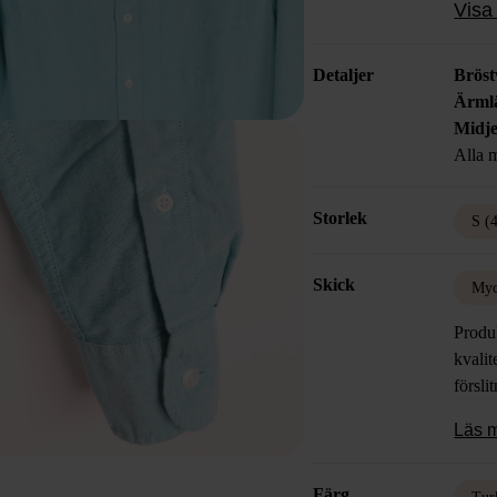
Visa 
Detaljer
Bröst
Ärml
Midje
Alla m
Storlek
S (
Skick
Myc
Produk
kvalit
försli
Läs 
Färg