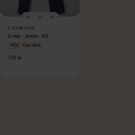
1/5
G-STAR RAW
G-star - Jeans - blå
W34
Gott skick
359 kr
RKE