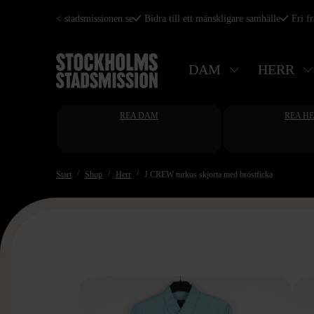
Hoppa
< stadsmissionen.se
Bidra till ett mänskligare samhälle
Fri f
till
huvudinnehåll
DAM
HERR
REA DAM
REA H
Start
Shop
Herr
J.CREW turkos skjorta med bröstficka