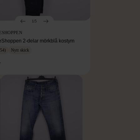
1/5
ESHOPPEN
eShoppen 2-delar mörkblå kostym
54)
Nytt skick
r