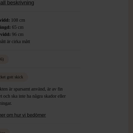
all beskrivning
vidd:
108 cm
ängd:
65 cm
vidd:
96 cm
ått är cirka mått
46)
ket gott skick
ten är sparsamt använd, är av fin
et och ska inte ha några skador eller
tningar.
mer om hur vi bedömer