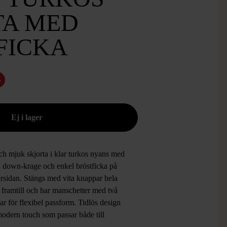
TA MED
FICKA
%
ch mjuk skjorta i klar turkos nyans med
n down-krage och enkel bröstficka på
ersidan. Stängs med vita knappar hela
 framtill och har manschetter med två
r för flexibel passform. Tidlös design
odern touch som passar både till
s och till mer uppklädda tillfällen.