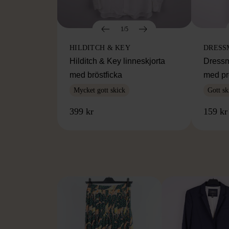
1/5
HILDITCH & KEY
DRESS
Hilditch & Key linneskjorta
Dressm
med bröstficka
med pr
Mycket gott skick
Gott sk
399 kr
159 kr
FR