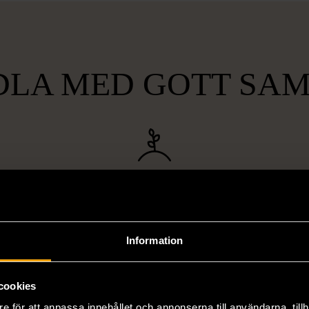
LA MED GOTT SA
lt
Hållbart och
Unika o
gande
miljövänligt
att bryta
Genom att handla second hand
Vi erbjuder
Information
pa hemlöshet
minskar du din miljöpåverkan
varor, allt f
er i svåra
avsevärt. Istället för att köpa
till böcker 
cookies
i våra butiker
nyproducerade varor får du
butiker. Du 
ner som står
möjlighet att återanvända och ge
unika och or
e för att anpassa innehållet och annonserna till användarna, tillh