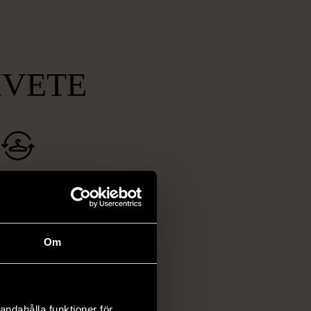
MVETE
ch prisvärda
fynd
 ett brett utbud av
Om
rån kläder och möbler
och elektronik i våra
har chansen att hitta
iginella föremål som
andahålla funktioner för