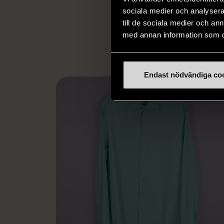
utanför arbetsmark
sociala medier och analysera 
L
till de sociala medier och a
eller annat 
med annan information som du 
Endast nödvändiga co