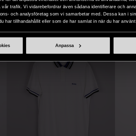
naden på ett
nytt liv åt befintliga produkter.
inte finns
vår trafik. Vi vidarebefordrar även sådana identifierare och anna
IKNANDE PRODUKT
nnons- och analysföretag som vi samarbetar med. Dessa kan i sin
sätt.
har tillhandahållit eller som de har samlat in när du har använt 
Hitta produkter som påminner om denna
okies
Anpassa