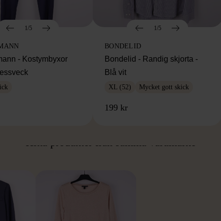
1/5
1/5
MANN
BONDELID
ann - Kostymbyxor
Bondelid - Randig skjorta -
essveck
Blå vit
ick
XL (52)
Mycket gott skick
199 kr
ÅN SAMMA VARUMÄ
Hitta produkter från samma varumärke