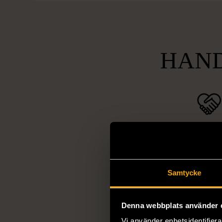
HAND
Socia
ansvarsta
Vi arbetar för 
Samtycke
utanförskap, bekäm
och stötta person
Denna webbplats använder 
livssituationer och 
arbetstränar perso
Vi använder enhetsidentifierar