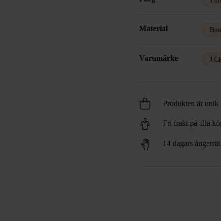
Tur
Material
Bom
Varumärke
J.
Produkten är unik o
Fri frakt på alla k
14 dagars ångerrät