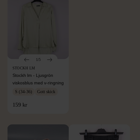
1/5
STOCKH LM
Stockh lm - Ljusgrön
viskosblus med v-ringning
S (34-36)
Gott skick
FRÅN SAMMA VARUMÄRKE
159 kr
Hitta produkter från samma varumärke