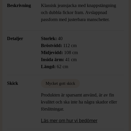
Beskrivning
Klassisk jeansjacka med knappstängning
och dubbla fickor fram. Avslappnad
passform med justerbara manschetter.
Detaljer
Storlek:
40
Bröstvidd:
112 cm
Midjevidd:
108 cm
Insida ärm:
41 cm
Längd:
62 cm
Skick
Mycket gott skick
Produkten är sparsamt använd, är av fin
kvalitet och ska inte ha några skador eller
förslitningar.
Läs mer om hur vi bedömer