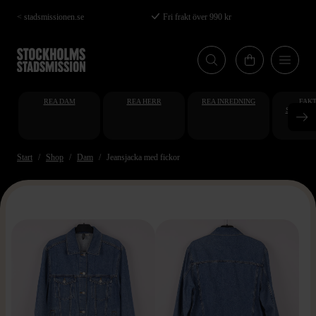
Hoppa
< stadsmissionen.se
Fri frakt över 990 kr
till
huvudinnehåll
REA DAM
REA HERR
REA INREDNING
FAKT
STUDENT
AT
Start
Shop
Dam
Jeansjacka med fickor