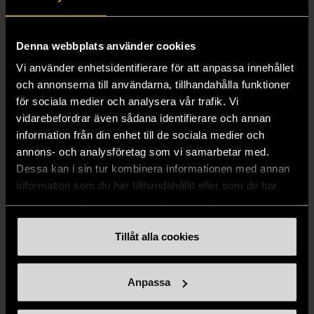
129 kr
Mycket gott skick
249 kr
Denna webbplats använder cookies
Vi använder enhetsidentifierare för att anpassa innehållet
och annonserna till användarna, tillhandahålla funktioner
för sociala medier och analysera vår trafik. Vi
vidarebefordrar även sådana identifierare och annan
information från din enhet till de sociala medier och
annons- och analysföretag som vi samarbetar med.
Dessa kan i sin tur kombinera informationen med annan
information som du har tillhandahållit eller som de har
samlat in när du har använt deras tjänster.
1/5
1/5
SNÖ OF SWEDEN
RODEBJER
Tillåt alla cookies
SNÖ of Sweden -
Rodebjer - Mönstrad topp
Halsband med
med knappdetalj
cirkelhänge
M (38-40)
Anpassa
Gott skick
Mycket gott skick