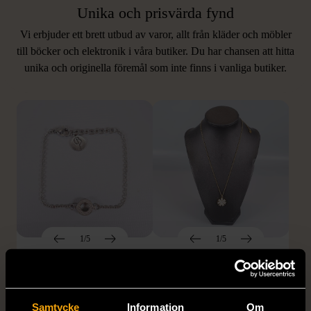
Unika och prisvärda fynd
Vi erbjuder ett brett utbud av varor, allt från kläder och möbler
LIKNANDE PRODUKTER
till böcker och elektronik i våra butiker. Du har chansen att hitta
unika och originella föremål som inte finns i vanliga butiker.
Hitta produkter som påminner om denna
1/5
1/5
EDBLAD
DYRBERG/KERN
Edblad - Glow - Armband
Dyrberg/Kern - Delise -
Halsband med
Mycket gott skick
Samtycke
Information
Om
blomformat hänge