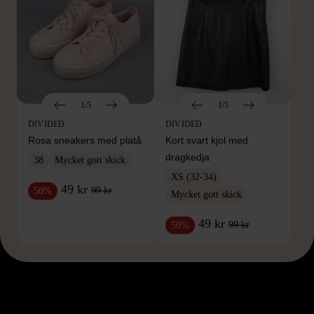
1/5
1/5
DIVIDED
DIVIDED
Rosa sneakers med platå
Kort svart kjol med
dragkedja
38
Mycket gott skick
XS (32-34)
49 kr
99 kr
50%
Mycket gott skick
49 kr
99 kr
50%