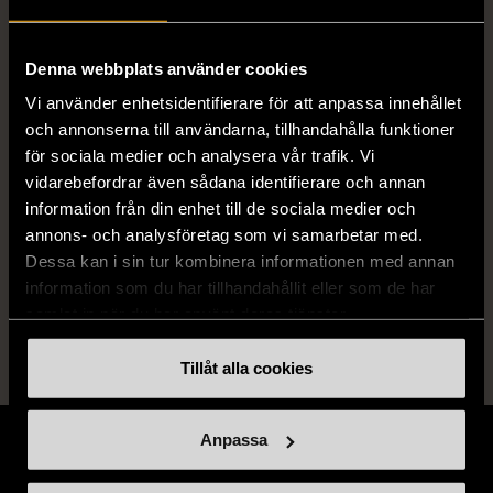
Dimensions
Bredd: 6,5 Höjd: 13 cm Längd: 9 cm
Denna webbplats använder cookies
Material
Porslin
Vi använder enhetsidentifierare för att anpassa innehållet
och annonserna till användarna, tillhandahålla funktioner
för sociala medier och analysera vår trafik. Vi
Produkten är unik och finns enbart som 1 st i lager.
vidarebefordrar även sådana identifierare och annan
information från din enhet till de sociala medier och
Fri frakt på alla köp över 990 kr.
annons- och analysföretag som vi samarbetar med.
14 dagars ångerrät.
Dessa kan i sin tur kombinera informationen med annan
information som du har tillhandahållit eller som de har
samlat in när du har använt deras tjänster.
Tillåt alla cookies
Anpassa