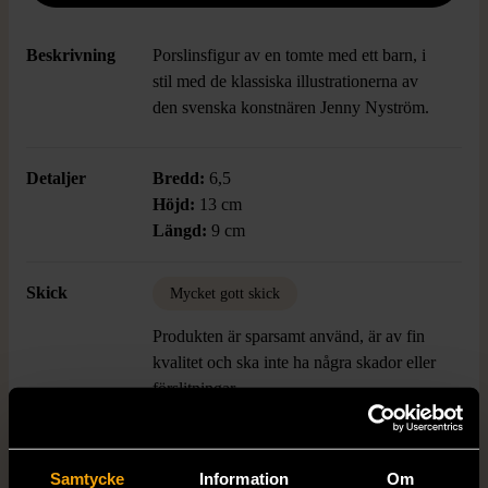
Beskrivning
Porslinsfigur av en tomte med ett barn, i
stil med de klassiska illustrationerna av
den svenska konstnären Jenny Nyström.
Detaljer
Bredd:
6,5
Höjd:
13 cm
Längd:
9 cm
Skick
Mycket gott skick
Produkten är sparsamt använd, är av fin
kvalitet och ska inte ha några skador eller
förslitningar.
Läs mer om hur vi bedömer
Samtycke
Information
Om