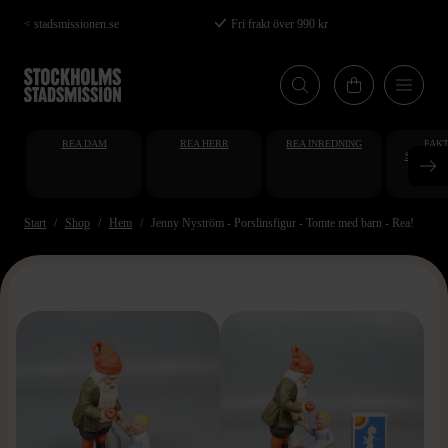
Hoppa
< stadsmissionen.se
Fri frakt över 990 kr
till
huvudinnehåll
REA DAM
REA HERR
REA INREDNING
FAKT
STUDENT
AT
Start
Shop
Hem
Jenny Nyström - Porslinsfigur - Tomte med barn - Rea!