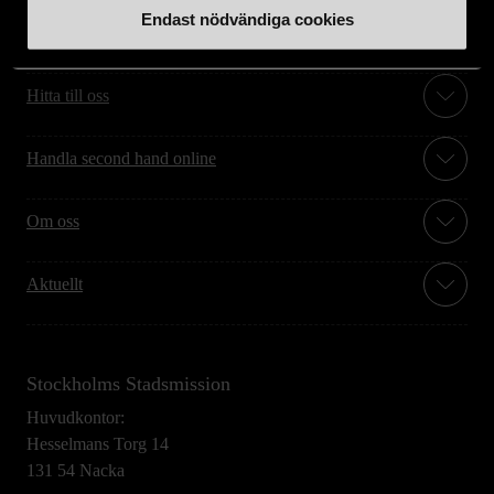
Endast nödvändiga cookies
Stöd oss
Hitta till oss
Handla second hand online
Om oss
Aktuellt
Stockholms Stadsmission
Huvudkontor:
Hesselmans Torg 14
131 54 Nacka