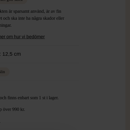
ten är sparsamt använd, är av fin
et och ska inte ha några skador eller
tningar.
mer om hur vi bedömer
: 12,5 cm
slin
ch finns enbart som 1 st i lager.
öp över 990 kr.
.