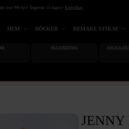
rakt över 990 kr
Ångerrätt 14 dagar
Köpvillkor
HEM
BÖCKER
REMAKE STHLM
ERR
REA INREDNING
FAKTA & ST
JENNY