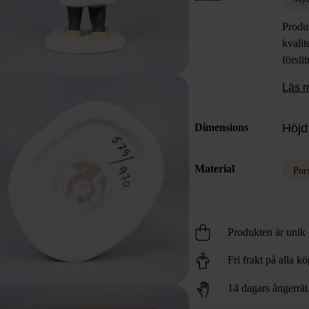
Produk
kvalit
försli
Läs 
Dimensions
Höjd
Material
Por
Produkten är unik o
Fri frakt på alla k
14 dagars ångerrät