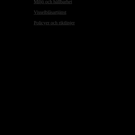
Miljö och hållbarhet
Visselblåsartjänst
Policyer och riktlinjer