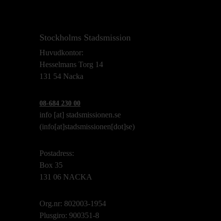
Stockholms Stadsmission
Huvudkontor:
Hesselmans Torg 14
131 54 Nacka
08-684 230 00
info
[at]
stadsmissionen.se
(info[at]stadsmissionen[dot]se)
Postadress:
Box 35
131 06 NACKA
Org.nr: 802003-1954
Plusgiro: 900351-8