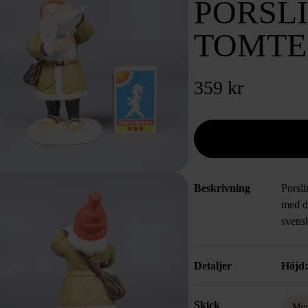
PORSLI
TOMTE
359 kr
Beskrivning
Porsli
med de
svens
Detaljer
Höjd
Skick
Myc