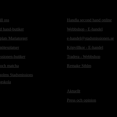
ill oss
Handla second hand online
d hand-butiker
Webbshop - E-handel
lats Mariatorget
e-handel@stadsmissionen.se
ötesplatser
Köpvillkor - E-handel
ssionen-butiker
Tradera - Webbshop
 och matcha
Remake Sthlm
holms Stadsmissions
ögskola
Aktuellt
Press och opinion