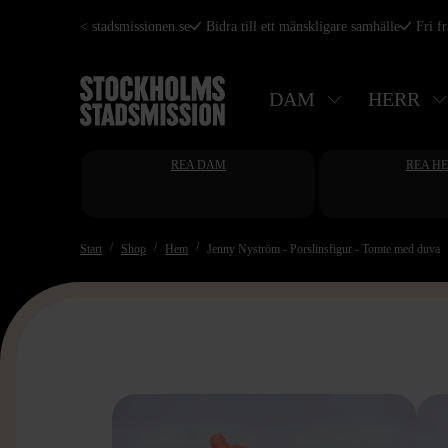
Hoppa
< stadsmissionen.se
Bidra till ett mänskligare samhälle
Fri f
till
huvudinnehåll
DAM
HERR
REA DAM
REA H
Start
Shop
Hem
Jenny Nyström - Porslinsfigur - Tomte med duva