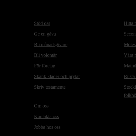
Stöd oss
Hitta t
Ge en gåva
Secon
Bli månadsgivare
Mötesp
Bli volontär
Våra m
För företag
Matmi
Skänk kläder och prylar
Rusta
Skriv testamente
Stock
folkh
Om oss
Kontakta oss
Jobba hos oss