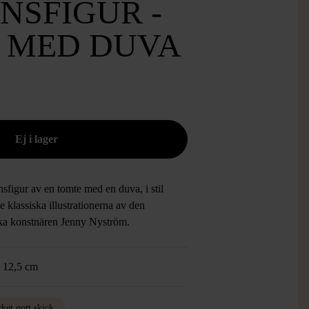
NSFIGUR -
 MED DUVA
nsfigur av en tomte med en duva, i stil
 klassiska illustrationerna av den
ka konstnären Jenny Nyström.
:
12,5 cm
ket gott skick