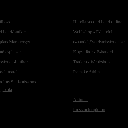
ill oss
Handla second hand online
d hand-butiker
Webbshop - E-handel
lats Mariatorget
e-handel@stadsmissionen.se
ötesplatser
Köpvillkor - E-handel
ssionen-butiker
Tradera - Webbshop
 och matcha
Remake Sthlm
holms Stadsmissions
ögskola
Aktuellt
Press och opinion