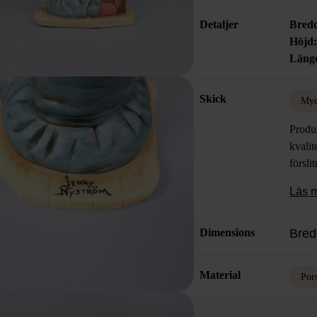
Detaljer
Bred
Höjd
Läng
Skick
Myc
Produk
kvalit
försli
Läs 
Dimensions
Bred
Material
Por