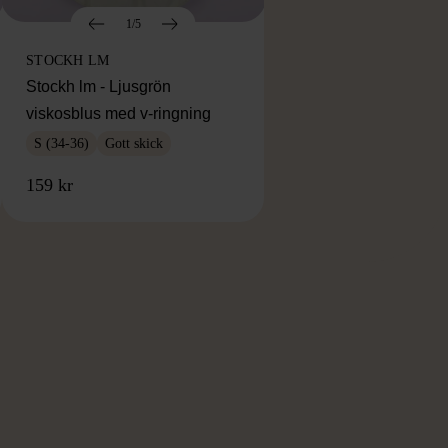
1/5
STOCKH LM
Stockh lm - Ljusgrön
viskosblus med v-ringning
S (34-36)
Gott skick
159 kr
RKE