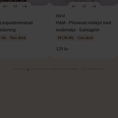
1/5
1/5
H&M
Leopardmönstrad
H&M - Plisserad midikjol med
klänning
resårmidja - Salviagrön
-34)
Nytt skick
M (38-40)
Gott skick
129 kr
ÅN SAMMA VARUMÄ
Hitta produkter från samma varumärke