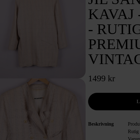
KAVAJ 
- RUTIG
PREMI
VINTA
1499 kr
Beskrivning
Produ
Rutig
Varum