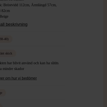
ek: Bröstvidd 112cm, Ärmlängd 57cm,
d 82cm
 Beige
ial: 70% Ull, 30% Silke
all beskrivning
: Använt Skick, Lite gulnad i krage
38-40)
änt skick
ten har blivit använd och kan ha slitits
ha mindre skador
mer om hur vi bedömer
ge