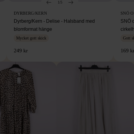
1/5
DYRBERG/KERN
SNÖ 
Dyrberg/Kern - Delise - Halsband med
SNÖ o
blomformat hänge
cirke
Mycket gott skick
Gott s
249 kr
169 k