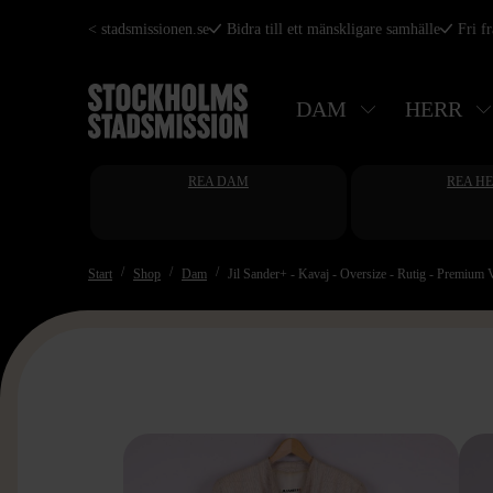
Hoppa
< stadsmissionen.se
Bidra till ett mänskligare samhälle
Fri f
till
huvudinnehåll
DAM
HERR
REA DAM
REA H
Start
Shop
Dam
Jil Sander+ - Kavaj - Oversize - Rutig - Premium 