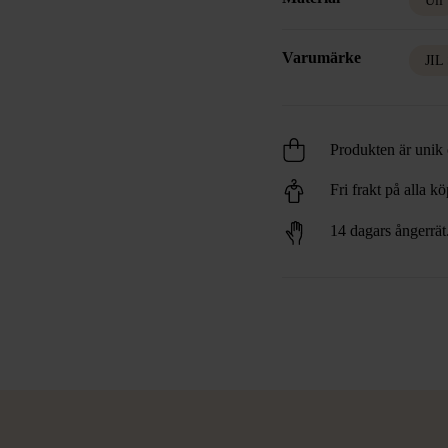
Ull
Varumärke
JI
Produkten är unik o
Fri frakt på alla k
14 dagars ångerrät