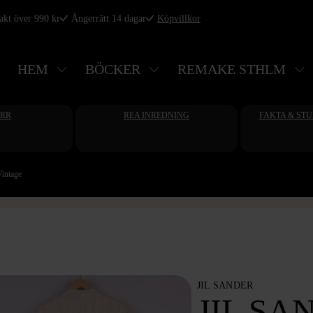
rakt över 990 kr
Ångerrätt 14 dagar
Köpvillkor
HEM
BÖCKER
REMAKE STHLM
ERR
REA INREDNING
FAKTA & ST
Vintage
JIL SANDER
JIL SA