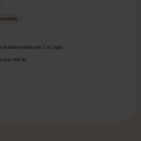
L SANDER
ch finns enbart som 1 st i lager.
öp över 990 kr.
.