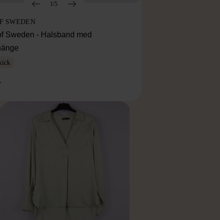
1/5
OF SWEDEN
f Sweden - Halsband med
lhänge
kick
r