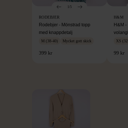
1/5
RODEBJER
H&M
Rodebjer - Mönstrad topp
H&M - 
med knappdetalj
volang
M (38-40)
Mycket gott skick
XS (32
399 kr
99 kr
FR