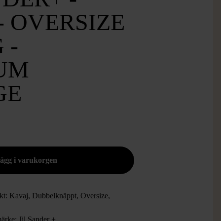
- OVERSIZE
 -
UM
GE
kt: Kavaj, Dubbelknäppt, Oversize,
ärke: Jil Sander +