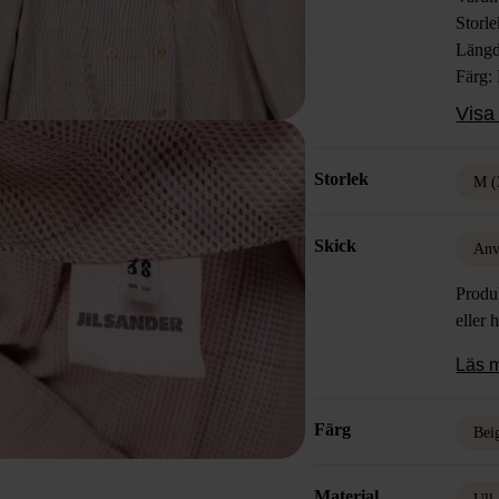
Storl
Läng
Färg:
Mater
Visa 
Skick
Storlek
M (
Skick
Anv
Produk
eller 
Läs 
Färg
Bei
Material