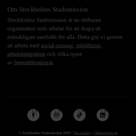
Om Stockholms Stadsmission
Stockholms Stadsmission är en idéburen
organisation som arbetar för att skapa ett
mänskligare samhälle för alla. Detta gör vi genom
att arbeta med
social omsorg
,
utbildning
,
arbetsintegration
och olika typer
av
boendelösningar
.
Följ
Följ
Följ
Följ
oss
oss
oss
oss
på
på
på
på
© Stockholms Stadsmission 2026
•
Om cookies
•
Tillgänglighet på
Facebook
Instagram
TikTok
Linkedin