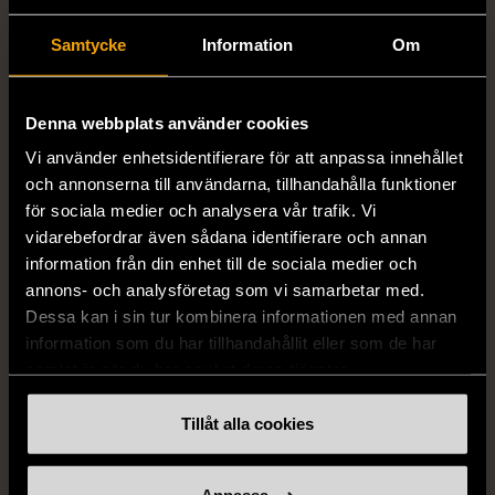
Samtycke
Information
Om
Denna webbplats använder cookies
1/5
1/5
Vi använder enhetsidentifierare för att anpassa innehållet
STENSTRÖMS
BOSS
och annonserna till användarna, tillhandahålla funktioner
Stenströms skjorta turkos
BOSS vit pikétröja
för sociala medier och analysera vår trafik. Vi
L (50)
Gott skick
Mycket gott skick
vidarebefordrar även sådana identifierare och annan
information från din enhet till de sociala medier och
259 kr
279 kr
annons- och analysföretag som vi samarbetar med.
Dessa kan i sin tur kombinera informationen med annan
information som du har tillhandahållit eller som de har
samlat in när du har använt deras tjänster.
Tillåt alla cookies