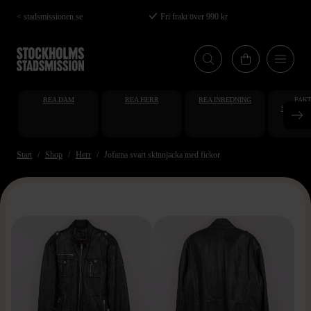
Hoppa
< stadsmissionen.se
Fri frakt över 990 kr
till
huvudinnehåll
REA DAM
REA HERR
REA INREDNING
FAKT
STUDENT
AT
Start
Shop
Herr
Jofama svart skinnjacka med fickor