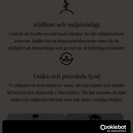
Hållbart och miljövänligt
Genom att handla second hand minskar du din miljöpåverkan
avsevärt. Istället för att köpa nyproducerade varor får du
möjlighet att återanvända och ge nytt liv åt befintliga produkter.
Unika och prisvärda fynd
Vi erbjuder ett brett utbud av varor, allt från kläder och möbler
LIKNANDE PRODUKTER
till böcker och elektronik i våra butiker. Du har chansen att hitta
unika och originella föremål som inte finns i vanliga butiker.
Hitta produkter som påminner om denna