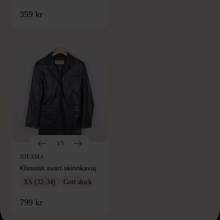
FRÅN SAMMA VARUMÄRKE
359 kr
Hitta produkter från samma varumärke
1/5
JOFAMA
Klassisk svart skinnkavaj
XS (32-34)
Gott skick
799 kr