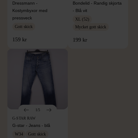
Dressmann -
Bondelid - Randig skjorta
Kostymbyxor med
- Blå vit
pressveck
XL (52)
Gott skick
Mycket gott skick
159 kr
199 kr
1/5
G-STAR RAW
G-star - Jeans - blå
W34
Gott skick