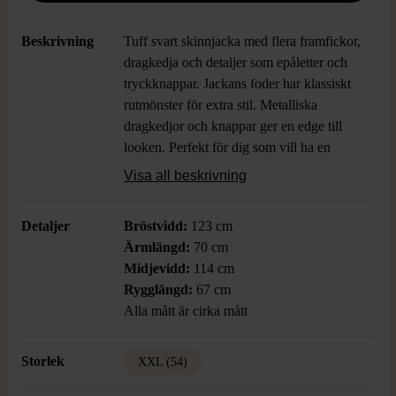
Beskrivning
Tuff svart skinnjacka med flera framfickor,
dragkedja och detaljer som epåletter och
tryckknappar. Jackans foder har klassiskt
rutmönster för extra stil. Metalliska
dragkedjor och knappar ger en edge till
looken. Perfekt för dig som vill ha en
jacka med cool attityd och funktionella
Visa all beskrivning
fickor.
Detaljer
Bröstvidd:
123 cm
Ärmlängd:
70 cm
Midjevidd:
114 cm
Rygglängd:
67 cm
Alla mått är cirka mått
Storlek
XXL (54)