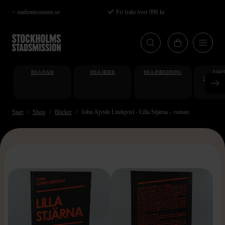
Hoppa
< stadsmissionen.se
Fri frakt över 990 kr
till
huvudinnehåll
REA DAM
REA HERR
REA INREDNING
FAKT
STUDENT
AT
Start
Shop
Böcker
John Ajvide Lindqvist - Lilla Stjärna – roman
>