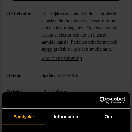
Beskrivning
Lilla Stjärna av John Ajvide Lindqvist är
en gripande roman med ett svart omslag
och distinkt orange text. Bokens moderna
design sticker ut och ger en intensiv,
samtida känsla. Perfekt pocketformat och
snygg grafisk stil gör den smidig att ta
med överallt. En svensk roman som
Visa all beskrivning
verkligen tillför något extra till bokhyllan.
Detaljer
Språk:
SVENSKA
Boktitel
Lilla Stjärna
Författare
JOHN AJVIDE LINDQVIST
Samtycke
Information
Om
ISBN
Se bild