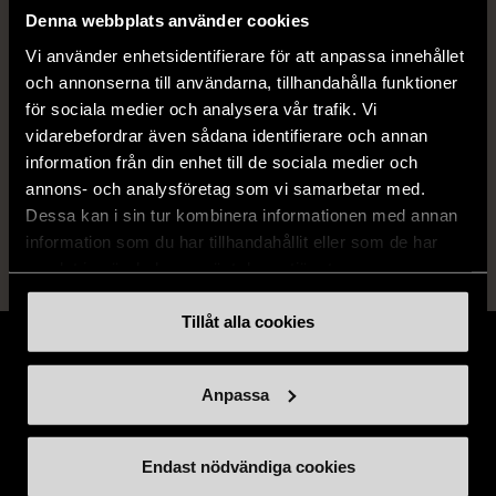
Denna webbplats använder cookies
Skick
Mycket gott skick
Vi använder enhetsidentifierare för att anpassa innehållet
och annonserna till användarna, tillhandahålla funktioner
Produkten är sparsamt använd, är av fin
för sociala medier och analysera vår trafik. Vi
kvalitet och ska inte ha några skador eller
vidarebefordrar även sådana identifierare och annan
förslitningar.
information från din enhet till de sociala medier och
Läs mer om hur vi bedömer
annons- och analysföretag som vi samarbetar med.
Dessa kan i sin tur kombinera informationen med annan
information som du har tillhandahållit eller som de har
samlat in när du har använt deras tjänster.
Tillåt alla cookies
Anpassa
Stöd oss
Endast nödvändiga cookies
Hitta till oss