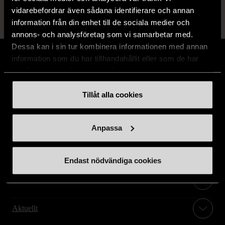
vidarebefordrar även sådana identifierare och annan
information från din enhet till de sociala medier och
annons- och analysföretag som vi samarbetar med.
Dessa kan i sin tur kombinera informationen med annan
information som du har tillhandahållit eller som de har
samlat in när du har använt deras tjänster.
Stöd oss
Tillåt alla cookies
Hitta till oss
Anpassa
Handla second hand online
Endast nödvändiga cookies
Om oss
Aktuellt