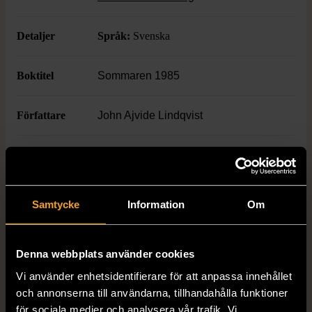
står i fokus.
Detaljer
Språk:
Svenska
Boktitel
Sommaren 1985
Författare
John Ajvide Lindqvist
ISBN
Se bild
Skick
Mycket gott skick
Samtycke
Information
Om
Produkten är sparsamt använd, är av fin
kvalitet och ska inte ha några skador eller
Denna webbplats använder cookies
förslitningar.
Vi använder enhetsidentifierare för att anpassa innehållet
Läs mer om hur vi bedömer
och annonserna till användarna, tillhandahålla funktioner
för sociala medier och analysera vår trafik. Vi