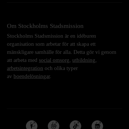
Om Stockholms Stadsmission
Stockholms Stadsmission är en idéburen
organisation som arbetar för att skapa ett
mänskligare samhälle för alla. Detta gör vi genom
att arbeta med
social omsorg
,
utbildning
,
arbetsintegration
och olika typer
av
boendelösningar
.
Följ
Följ
Följ
Följ