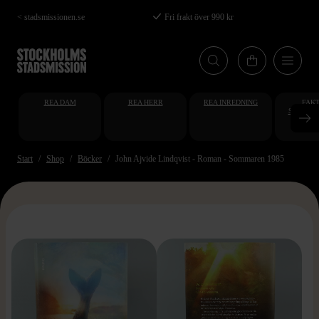
Hoppa
< stadsmissionen.se
Fri frakt över 990 kr
till
huvudinnehåll
REA DAM
REA HERR
REA INREDNING
FAKT
STUDENT
AT
Start
Shop
Böcker
John Ajvide Lindqvist - Roman - Sommaren 1985
>