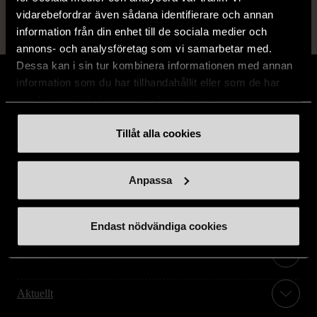
vidarebefordrar även sådana identifierare och annan
information från din enhet till de sociala medier och
annons- och analysföretag som vi samarbetar med.
Dessa kan i sin tur kombinera informationen med annan
information som du har tillhandahållit eller som de har
samlat in när du har använt deras tjänster.
Stöd oss
Tillåt alla cookies
Hitta till oss
Anpassa
Handla second hand online
Endast nödvändiga cookies
Om oss
Aktuellt