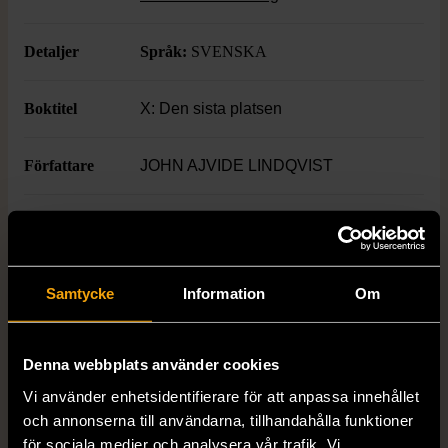
suggestiv och mystisk ton.
Detaljer
Språk:
SVENSKA
Boktitel
X: Den sista platsen
Författare
JOHN AJVIDE LINDQVIST
ISBN
Se bild
Skick
Mycket gott skick
Samtycke
Information
Om
Produkten är sparsamt använd, är av fin
kvalitet och ska inte ha några skador eller
Denna webbplats använder cookies
förslitningar.
Vi använder enhetsidentifierare för att anpassa innehållet
Läs mer om hur vi bedömer
och annonserna till användarna, tillhandahålla funktioner
för sociala medier och analysera vår trafik. Vi