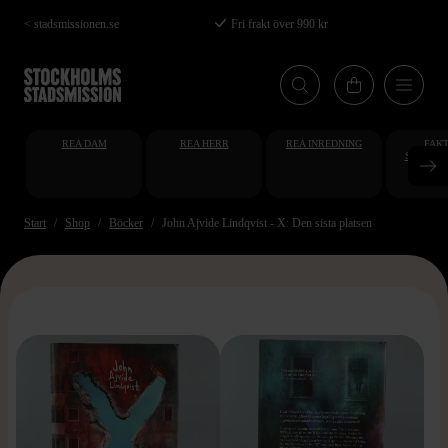
Hoppa
< stadsmissionen.se
Fri frakt över 990 kr
till
huvudinnehåll
REA DAM
REA HERR
REA INREDNING
FAKT
STUDENT
AT
Start
Shop
Böcker
John Ajvide Lindqvist - X: Den sista platsen
>