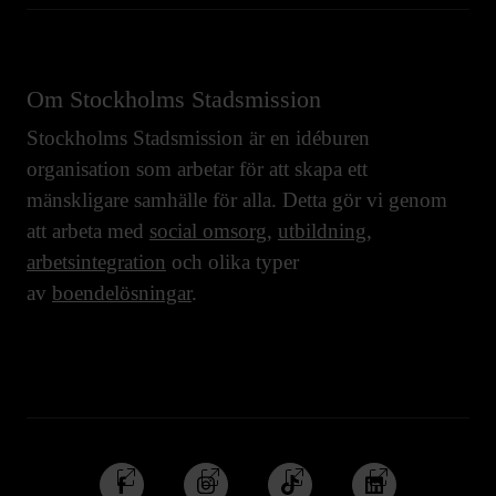
Om Stockholms Stadsmission
Stockholms Stadsmission är en idéburen
organisation som arbetar för att skapa ett
mänskligare samhälle för alla. Detta gör vi genom
att arbeta med
social omsorg
,
utbildning
,
arbetsintegration
och olika typer
av
boendelösningar
.
Följ
Följ
Följ
Följ