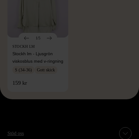
1/5
STOCKH LM
Stockh lm - Ljusgrön
viskosblus med v-ringning
S (34-36)
Gott skick
159 kr
Stöd oss