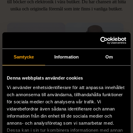
LIKNANDE PRODUKTER
till böcker och elektronik i våra butiker. Du har chansen att hitta
unika och originella föremål som inte finns i vanliga butiker.
Hitta produkter som påminner om denna
Samtycke
Information
Om
Denna webbplats använder cookies
1/5
1/5
Vi använder enhetsidentifierare för att anpassa innehållet
EDBLAD
DYRBERG/KERN
och annonserna till användarna, tillhandahålla funktioner
Edblad - Glow - Armband
Dyrberg/Kern - Delise -
för sociala medier och analysera vår trafik. Vi
Halsband med
Mycket gott skick
vidarebefordrar även sådana identifierare och annan
blomformat hänge
information från din enhet till de sociala medier och
129 kr
Mycket gott skick
annons- och analysföretag som vi samarbetar med.
Dessa kan i sin tur kombinera informationen med annan
249 kr