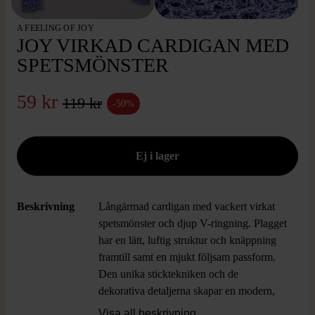
A FEELING OF JOY
JOY VIRKAD CARDIGAN MED
SPETSMÖNSTER
59 kr
119 kr
-50%
Beskrivning
Långärmad cardigan med vackert virkat
spetsmönster och djup V-ringning. Plagget
har en lätt, luftig struktur och knäppning
framtill samt en mjukt följsam passform.
Den unika sticktekniken och de
dekorativa detaljerna skapar en modern,
handgjord känsla med lite vintage vibe.
Visa all beskrivning