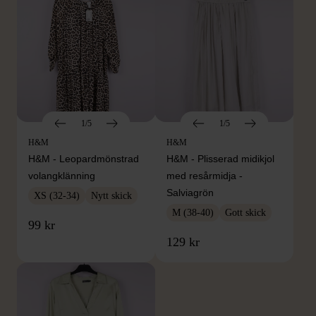
1/5
1/5
H&M
H&M
H&M - Leopardmönstrad
H&M - Plisserad midikjol
volangklänning
med resårmidja -
Salviagrön
XS (32-34)
Nytt skick
M (38-40)
Gott skick
99 kr
129 kr