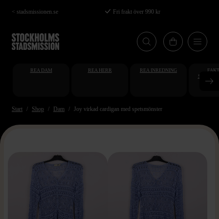
Hoppa
< stadsmissionen.se
Fri frakt över 990 kr
till
huvudinnehåll
REA DAM
REA HERR
REA INREDNING
FAKT
STUDENT
AT
Start
Shop
Dam
Joy virkad cardigan med spetsmönster