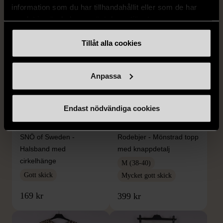
information som du har tillhandahållit eller som de har
samlat in när du har använt deras tjänster.
Tillåt alla cookies
Anpassa
Endast nödvändiga cookies
1/5
1/5
SNÖ OF SWEDEN
RODEBJER
SNÖ of Sweden -
Rodebjer - Mönstrad topp
Halsband med
med knappdetalj
cirkelhänge
M (38-40)
Gott skick
Mycket gott skick
169 kr
399 kr