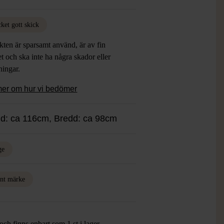
ket gott skick
ten är sparsamt använd, är av fin
et och ska inte ha några skador eller
tningar.
mer om hur vi bedömer
d: ca 116cm, Bredd: ca 98cm
ge
nt märke
ch finns enbart som 1 st i lager.