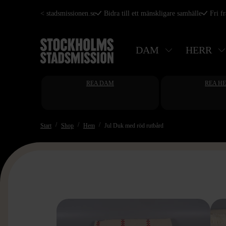
Hoppa
< stadsmissionen.se
Bidra till ett mänskligare samhälle
Fri f
till
huvudinnehåll
DAM
HERR
REA DAM
REA H
Start
Shop
Hem
Jul Duk med röd rutbård