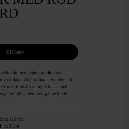
RD
assisk duk med beige grundton och
tiva röda och blå rutränder. Kanterna är
tade med frans för en mjuk känsla och
en ger en tidlös, hemtrevlig vibe till ditt
d:
ca 116 cm
d:
ca 98cm