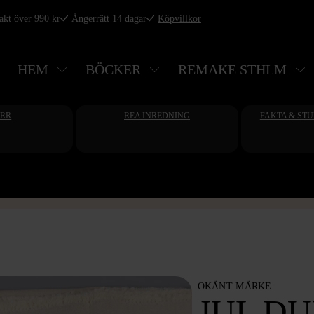
rakt över 990 kr
Ångerrätt 14 dagar
Köpvillkor
HEM
BÖCKER
REMAKE STHLM
ERR
REA INREDNING
FAKTA & ST
OKÄNT MÄRKE
JUL D