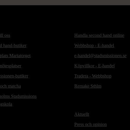
ill oss
Handla second hand online
d hand-butiker
Webbshop - E-handel
lats Mariatorget
e-handel@stadsmissionen.se
ötesplatser
Köpvillkor - E-handel
ssionen-butiker
Tradera - Webbshop
 och matcha
Remake Sthlm
holms Stadsmissions
ögskola
Aktuellt
Press och opinion