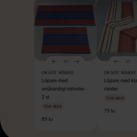
1/5
1/5
OKÄNT MÄRKE
OKÄNT MÄRKE
Löpare med
Löpare med kl
smårandigt mönster -
ränder
2 st
Gott skick
Gott skick
79 kr
89 kr