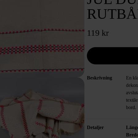
RUTBÅ
119 kr
Beskrivning
En kl
dekora
avslu
textil
bord.
Detaljer
Läng
Bred