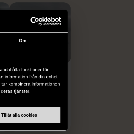
Om
1/5
andahålla funktioner för
OKÄNT MÄRKE
n information från din enhet
Randig löpare
 tur kombinera informationen
deras tjänster.
grön/blå
Gott skick
79 kr
Tillåt alla cookies