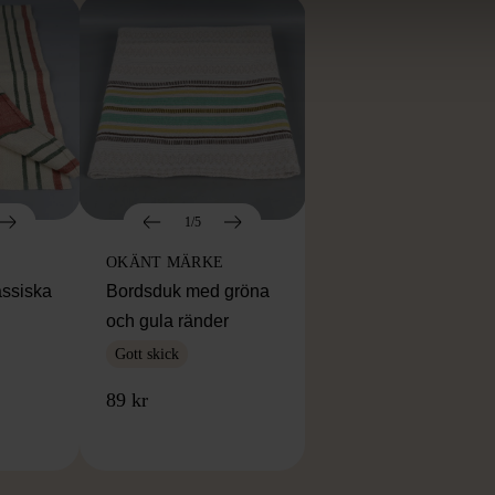
1/5
OKÄNT MÄRKE
assiska
Bordsduk med gröna
och gula ränder
Gott skick
89 kr