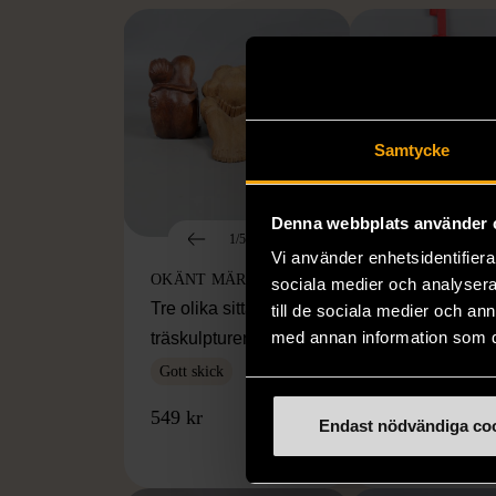
Samtycke
Denna webbplats använder 
1/5
1/5
Vi använder enhetsidentifierar
OKÄNT MÄRKE
OKÄNT MÄRKE
sociala medier och analysera 
Tre olika sittande
Vit ljuslykta än
till de sociala medier och a
med annan information som du 
träskulpturer
hängprydnad 
konstljus
Gott skick
Mycket gott skic
549 kr
Endast nödvändiga co
50 kr
80%
24