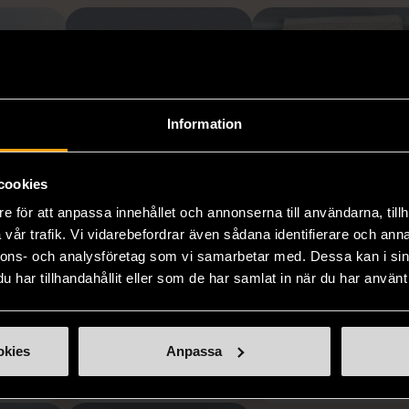
Information
cookies
1/5
1/5
e för att anpassa innehållet och annonserna till användarna, tillh
OKÄNT MÄRKE
OKÄNT MÄRKE
vår trafik. Vi vidarebefordrar även sådana identifierare och anna
gel och
Blå minigryta med
Duk med färgade
nnons- och analysföretag som vi samarbetar med. Dessa kan i sin
har tillhandahållit eller som de har samlat in när du har använt 
med
lock
ränder
Gott skick
Gott skick
k
169 kr
99 kr
okies
Anpassa
9 kr