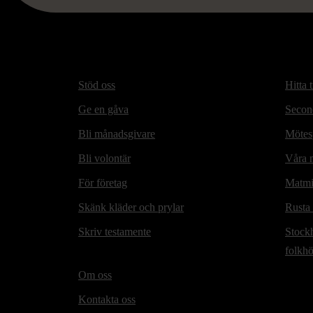
Stöd oss
Hitta t
Ge en gåva
Secon
Bli månadsgivare
Mötesp
Bli volontär
Våra m
För företag
Matmi
Skänk kläder och prylar
Rusta
Skriv testamente
Stock
folkh
Om oss
Kontakta oss