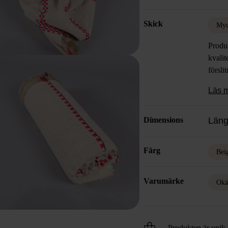
Skick
Myc
Produk
kvalit
försli
Läs 
Dimensions
Läng
Färg
Bei
Varumärke
Okä
Produkten är unik o