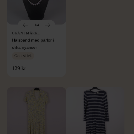
1/4
OKÄNT MÄRKE
Halsband med pärlor i
olika nyanser
Gott skick
FRÅN SAMMA VARUMÄRKE
129 kr
Hitta produkter från samma varumärke