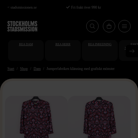
Hoppa
< stadsmissionen.se
Fri frakt över 990 kr
till
huvudinnehåll
REA DAM
REA HERR
REA INREDNING
FAKT
STUDENT
AT
Start
Shop
Dam
Jumperfabriken klänning med grafiskt mönster