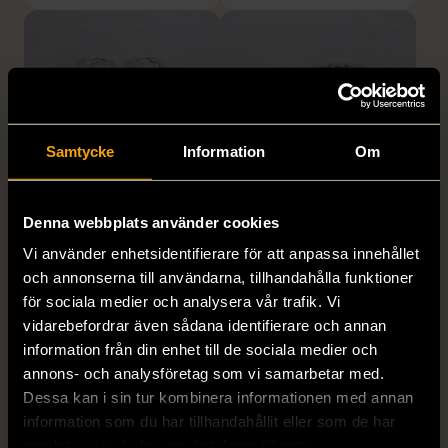
Samtycke
Information
Om
1/4
1/5
Denna webbplats använder cookies
OKÄNT MÄRKE
OKÄNT MÄRKE
Vi använder enhetsidentifierare för att anpassa innehållet
Örhängen i sterlingsilver
Armband med färgglada
och annonserna till användarna, tillhandahålla funktioner
med spikberlocker
kulor
för sociala medier och analysera vår trafik. Vi
Mycket gott skick
Gott skick
vidarebefordrar även sådana identifierare och annan
information från din enhet till de sociala medier och
399 kr
69 kr
annons- och analysföretag som vi samarbetar med.
Dessa kan i sin tur kombinera informationen med annan
information som du har tillhandahållit eller som de har
samlat in när du har använt deras tjänster.