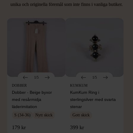
unika och originella föremål som inte finns i vanliga butiker.
Hitta produkter som påminner om denna
1/5
1/5
DOBBER
KUMKUM
Dobber - Beige byxor
KumKum Ring i
med resårmidja
sterlingsilver med svarta
läderimitation
stenar
S (34-36)
Nytt skick
Gott skick
179 kr
399 kr