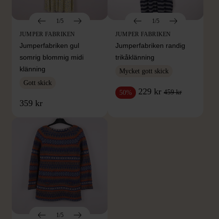
1/5
1/5
JUMPER FABRIKEN
JUMPER FABRIKEN
Jumperfabriken gul
Jumperfabriken randig
somrig blommig midi
trikåklänning
klänning
Mycket gott skick
Gott skick
229 kr
459 kr
50%
359 kr
1/5