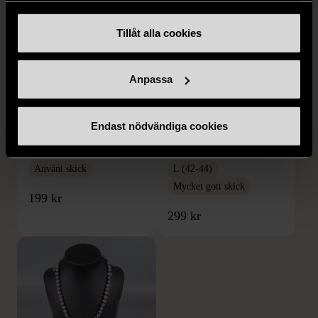
Tillåt alla cookies
Anpassa
1/5
1/5
PILGRIM
GRETA
Endast nödvändiga cookies
Pilgrim Armband med
Greta - Prickig omlottkjol i
blomdetaljer och stenar
siden
Använt skick
L (42-44)
Mycket gott skick
199 kr
299 kr