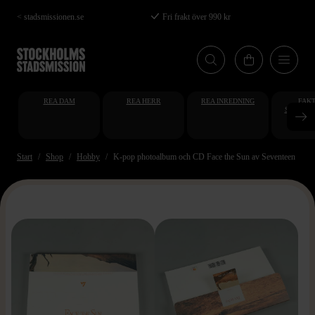
Hoppa
< stadsmissionen.se
Fri frakt över 990 kr
till
huvudinnehåll
REA DAM
REA HERR
REA INREDNING
FAKT
STUDENT
AT
Start
Shop
Hobby
K-pop photoalbum och CD Face the Sun av Seventeen