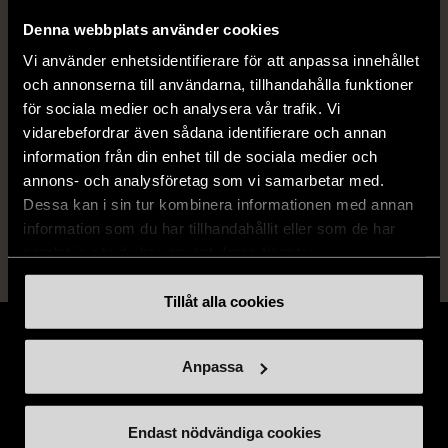
Denna webbplats använder cookies
Vi använder enhetsidentifierare för att anpassa innehållet
och annonserna till användarna, tillhandahålla funktioner
Produkten är unik och finns enbart som 1 st i lager.
för sociala medier och analysera vår trafik. Vi
Fri frakt på alla köp över 990 kr.
vidarebefordrar även sådana identifierare och annan
information från din enhet till de sociala medier och
14 dagars ångerrät.
annons- och analysföretag som vi samarbetar med.
Dessa kan i sin tur kombinera informationen med annan
information som du har tillhandahållit eller som de har
samlat in när du har använt deras tjänster.
Tillåt alla cookies
Anpassa
Stöd oss
Endast nödvändiga cookies