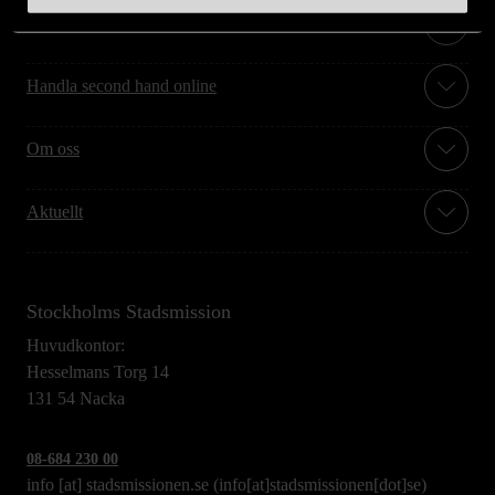
Hitta till oss
Handla second hand online
Om oss
Aktuellt
Stockholms Stadsmission
Huvudkontor:
Hesselmans Torg 14
131 54 Nacka
08-684 230 00
info
[at]
stadsmissionen.se
(info[at]stadsmissionen[dot]se)