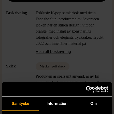
Beskrivning
Exklusiv K-pop samlarbok med titeln
Face the Sun, producerad av Seventeen.
Boken har en stilren design i vitt och
orange, med inslag av konstnärliga
fotografier och eleganta trycksaker. Tryckt
2022 och innehåller material på
koreanska. Setet inkluderar en CD och
Visa all beskrivning
photo-album med bilder av Seventeen,
perfekt för samlare och fans av samtida K-
Skick
Mycket gott skick
pop.
Produkten är sparsamt använd, är av fin
kvalitet och ska inte ha några skador eller
förslitningar.
Läs mer om hur vi bedömer
Samtycke
Information
Om
Utgivningsår
2022