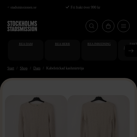
Hoppa
< stadsmissionen.se
Fri frakt över 990 kr
till
huvudinnehåll
REA DAM
REA HERR
REA INREDNING
FAKT
STUDENT
AT
Start
Shop
Dam
Kabelstickad kashmirtröja