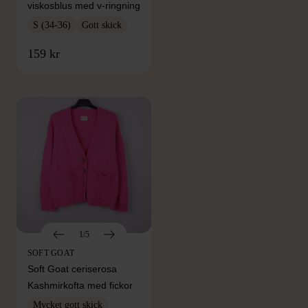
viskosblus med v-ringning
S (34-36)
Gott skick
FRÅN SAMMA VARUMÄRKE
159 kr
Hitta produkter från samma varumärke
1/5
SOFT GOAT
Soft Goat ceriserosa
Kashmirkofta med fickor
Mycket gott skick