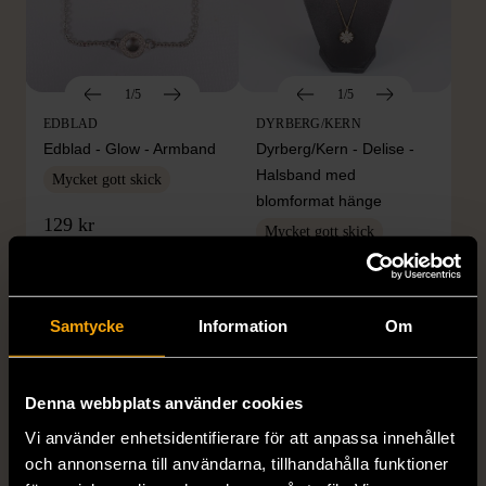
1/5
1/5
EDBLAD
DYRBERG/KERN
Edblad - Glow - Armband
Dyrberg/Kern - Delise -
Halsband med
Mycket gott skick
blomformat hänge
129 kr
Mycket gott skick
249 kr
Samtycke
Information
Om
Denna webbplats använder cookies
Vi använder enhetsidentifierare för att anpassa innehållet
och annonserna till användarna, tillhandahålla funktioner