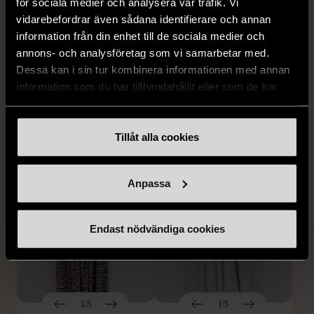
för sociala medier och analysera vår trafik. Vi
vidarebefordrar även sådana identifierare och annan
1/5
1/5
information från din enhet till de sociala medier och
SNÖ OF SWEDEN
RODEBJER
annons- och analysföretag som vi samarbetar med.
SNÖ of Sweden -
Rodebjer - Mönstrad topp
Dessa kan i sin tur kombinera informationen med annan
Halsband med
med knappdetalj
information som du har tillhandahållit eller som de har
cirkelhänge
M (38-40)
samlat in när du har använt deras tjänster.
Gott skick
Mycket gott skick
Tillåt alla cookies
169 kr
399 kr
Anpassa
Endast nödvändiga cookies
1/5
1/5