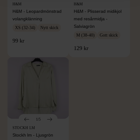
H&M
H&M
H&M - Leopardmönstrad
H&M - Plisserad midikjol
volangklänning
med resårmidja -
Salviagrön
XS (32-34)
Nytt skick
M (38-40)
Gott skick
99 kr
129 kr
1/5
STOCKH LM
Stockh lm - Ljusgrön