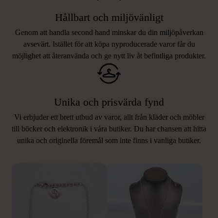
Hållbart och miljövänligt
Genom att handla second hand minskar du din miljöpåverkan
avsevärt. Istället för att köpa nyproducerade varor får du
möjlighet att återanvända och ge nytt liv åt befintliga produkter.
Unika och prisvärda fynd
Vi erbjuder ett brett utbud av varor, allt från kläder och möbler
LIKNANDE PRODUKTER
till böcker och elektronik i våra butiker. Du har chansen att hitta
unika och originella föremål som inte finns i vanliga butiker.
Hitta produkter som påminner om denna