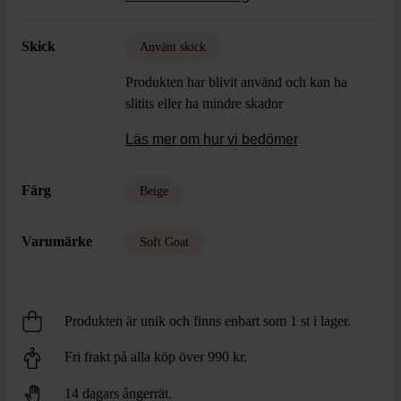
vardagsbruk och mer formella tillfällen.
Det kabelstickade mönstret tillför en subtil
Skick
Använt skick
textur och djup, vilket gör den till ett
attraktivt tillägg till varje garderob. Tröjans
Produkten har blivit använd och kan ha
naturliga beige färg passar väl till nästan
slitits eller ha mindre skador
vilket annat plagg som helst, vilket ger
oändliga stylingmöjligheter. Perfekt för
Läs mer om hur vi bedömer
kyligare dagar då man önskar både värme
och stil.
Färg
Beige
Q1 Nya
Varumärke
Soft Goat
Produkten är unik och finns enbart som 1 st i lager.
Fri frakt på alla köp över 990 kr.
14 dagars ångerrät.