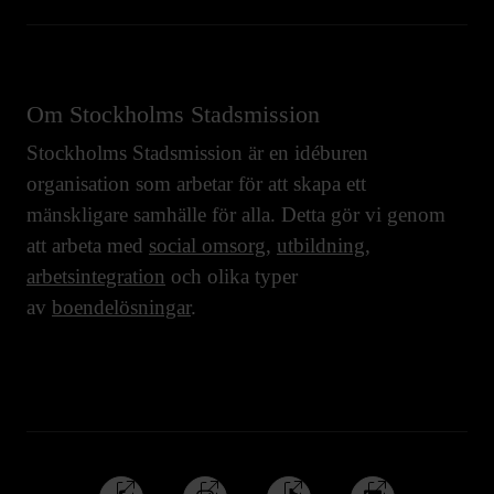
Om Stockholms Stadsmission
Stockholms Stadsmission är en idéburen
organisation som arbetar för att skapa ett
mänskligare samhälle för alla. Detta gör vi genom
att arbeta med
social omsorg
,
utbildning
,
arbetsintegration
och olika typer
av
boendelösningar
.
Följ
Följ
Följ
Följ