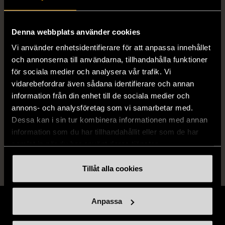
Age
6+
Denna webbplats använder cookies
Varumärke
KÄRNAN
Vi använder enhetsidentifierare för att anpassa innehållet
och annonserna till användarna, tillhandahålla funktioner
för sociala medier och analysera vår trafik. Vi
Produkten är unik och finns enbart som 1 st i lager.
vidarebefordrar även sådana identifierare och annan
information från din enhet till de sociala medier och
Fri frakt på alla köp över 990 kr.
annons- och analysföretag som vi samarbetar med.
14 dagars ångerrät.
Dessa kan i sin tur kombinera informationen med annan
information som du har tillhandahållit eller som de har
samlat in när du har använt deras tjänster.
Tillåt alla cookies
Anpassa