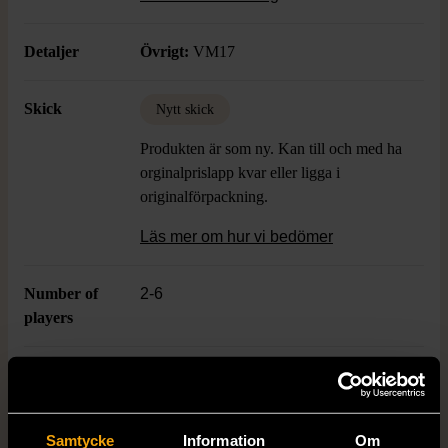
idealisk för spontan spelglädje när du vill
samla vänner eller familj.
Detaljer
Övrigt:
VM17
Skick
Nytt skick
Produkten är som ny. Kan till och med ha
orginalprislapp kvar eller ligga i
originalförpackning.
Läs mer om hur vi bedömer
Number of
2-6
players
Dimensions
Höjd: 3,5 cm * Bredd: 11 cm * Längd:
16 cm
Samtycke
Information
Om