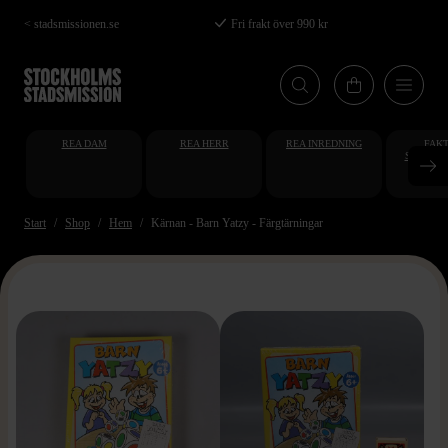
Hoppa
< stadsmissionen.se
Fri frakt över 990 kr
till
huvudinnehåll
REA DAM
REA HERR
REA INREDNING
FAKT
STUDENT
AT
Start
Shop
Hem
Kärnan - Barn Yatzy - Färgtärningar