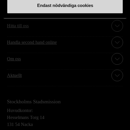
Endast nödvändiga cookies
Stöd oss
Hitta till oss
Handla second hand online
Om oss
Aktuellt
Stockholms Stadsmission
Huvudkontor:
Hesselmans Torg 14
131 54 Nacka