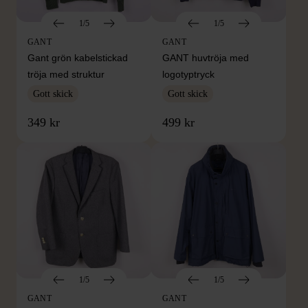
1/5
1/5
GANT
GANT
Gant grön kabelstickad
GANT huvtröja med
tröja med struktur
logotyptryck
Gott skick
Gott skick
349 kr
499 kr
1/5
1/5
GANT
GANT