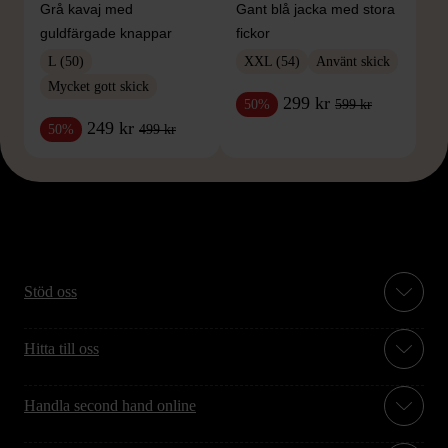
Grå kavaj med
Gant blå jacka med stora
guldfärgade knappar
fickor
L (50)
XXL (54)
Använt skick
Mycket gott skick
299 kr
599 kr
50%
249 kr
499 kr
50%
Stöd oss
Hitta till oss
Handla second hand online