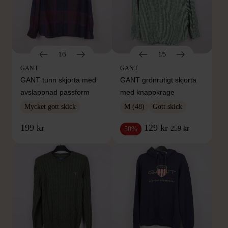
1/5
1/5
GANT
GANT
GANT tunn skjorta med
GANT grönrutigt skjorta
avslappnad passform
med knappkrage
Mycket gott skick
M (48)
Gott skick
199 kr
129 kr
259 kr
50%