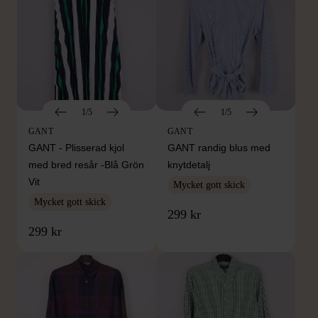
1/5
1/5
GANT
GANT
GANT - Plisserad kjol
GANT randig blus med
med bred resår -Blå Grön
knytdetalj
Vit
Mycket gott skick
Mycket gott skick
299 kr
299 kr