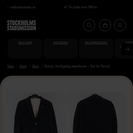
Hoppa
< stadsmissionen.se
Fri frakt över 990 kr
till
huvudinnehåll
REA DAM
REA HERR
REA INREDNING
FAKT
STUDENT
AT
Start
Shop
Herr
Kavaj i bredspårig manchester - Tid för Tweed