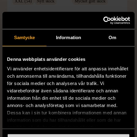
XXL (54)
Nytt skick
Mycket gott skick
399 kr
399 kr
Samtycke
Information
Om
Denna webbplats använder cookies
Vi använder enhetsidentifierare för att anpassa innehållet
och annonserna till användarna, tillhandahålla funktioner
för sociala medier och analysera vår trafik. Vi
1/5
1/5
vidarebefordrar även sådana identifierare och annan
DRESSMANN
BONDELID
information från din enhet till de sociala medier och
Dressmann -
Bondelid - Randig skjorta
annons- och analysföretag som vi samarbetar med.
Kostymbyxor med
- Blå vit
Dessa kan i sin tur kombinera informationen med annan
pressveck
XL (52)
information som du har tillhandahållit eller som de har
Gott skick
Mycket gott skick
samlat in när du har använt deras tjänster.
159 kr
199 kr