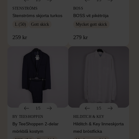
STENSTRÖMS
BOSS
Stenströms skjorta turkos
BOSS vit pikétröja
L (50)
Gott skick
Mycket gott skick
259 kr
279 kr
1/5
1/5
BY TEESHOPPEN
HILDITCH & KEY
By TeeShoppen 2-delar
Hilditch & Key linneskjorta
mörkblå kostym
med bröstficka