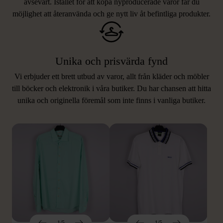
avsevärt. Istället för att köpa nyproducerade varor får du
möjlighet att återanvända och ge nytt liv åt befintliga produkter.
Unika och prisvärda fynd
Vi erbjuder ett brett utbud av varor, allt från kläder och möbler
LIKNANDE PRODUKTER
till böcker och elektronik i våra butiker. Du har chansen att hitta
unika och originella föremål som inte finns i vanliga butiker.
Hitta produkter som påminner om denna
1/5
1/5