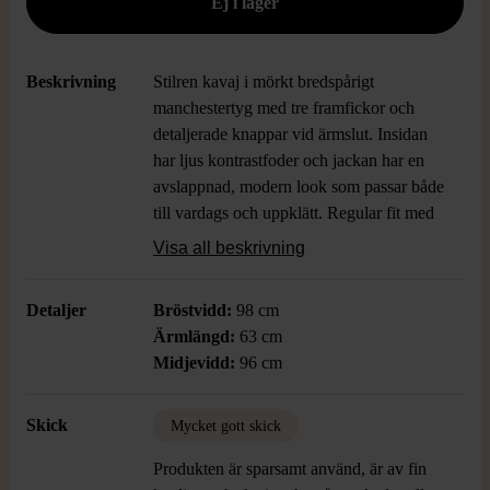
Beskrivning
Stilren kavaj i mörkt bredspårigt
manchestertyg med tre framfickor och
detaljerade knappar vid ärmslut. Insidan
har ljus kontrastfoder och jackan har en
avslappnad, modern look som passar både
till vardags och uppklätt. Regular fit med
snygga, mjuka linjer och klassisk krage.
Visa all beskrivning
Detaljer
Bröstvidd:
98 cm
Ärmlängd:
63 cm
Midjevidd:
96 cm
Skick
Mycket gott skick
Produkten är sparsamt använd, är av fin