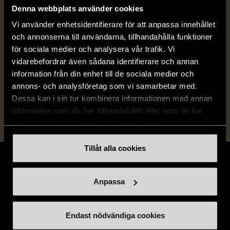
Denna webbplats använder cookies
Skick
Mycket gott skick
Vi använder enhetsidentifierare för att anpassa innehållet
Produkten är sparsamt använd, är av fin
och annonserna till användarna, tillhandahålla funktioner
kvalitet och ska inte ha några skador eller
för sociala medier och analysera vår trafik. Vi
förslitningar.
vidarebefordrar även sådana identifierare och annan
information från din enhet till de sociala medier och
Läs mer om hur vi bedömer
annons- och analysföretag som vi samarbetar med.
Dessa kan i sin tur kombinera informationen med annan
information som du har tillhandahållit eller som de har
samlat in när du har använt deras tjänster.
Tillåt alla cookies
Anpassa
Stöd oss
Endast nödvändiga cookies
Hitta till oss