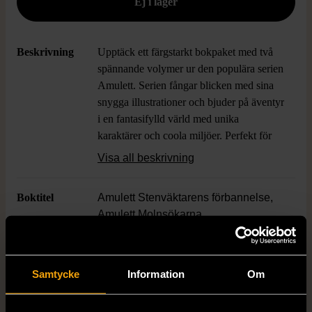
Beskrivning
Upptäck ett färgstarkt bokpaket med två
spännande volymer ur den populära serien
Amulett. Serien fångar blicken med sina
snygga illustrationer och bjuder på äventyr
i en fantasifylld värld med unika
karaktärer och coola miljöer. Perfekt för
dig som gillar grafiska romaner och vill
Visa all beskrivning
följa Emily och hennes vänner på nya,
episka uppdrag.
Boktitel
Amulett Stenväktarens förbannelse,
Amulett Molnsökarna
Författare
Kazu Kibuishi
Samtycke
Information
Om
ISBN
Se bild