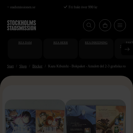
Hoppa
< stadsmissionen.se
Fri frakt över 990 kr
till
huvudinnehåll
REA DAM
REA HERR
REA INREDNING
FAKT
STUDENT
AT
Start
Shop
Böcker
Kazu Kibuishi - Bokpaket - Amulett del 2-3 grafiska romane
>