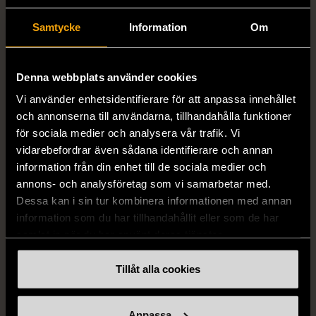
Samtycke
Information
Om
1/5
1/5
IKEA
IKEA
Denna webbplats använder cookies
Svart klädhängare med
IKEA Anne Nilsson Vas
sfärer
med unik form
Vi använder enhetsidentifierare för att anpassa innehållet
och annonserna till användarna, tillhandahålla funktioner
Använt skick
Gott skick
för sociala medier och analysera vår trafik. Vi
699 kr
199 kr
vidarebefordrar även sådana identifierare och annan
information från din enhet till de sociala medier och
annons- och analysföretag som vi samarbetar med.
Dessa kan i sin tur kombinera informationen med annan
information som du har tillhandahållit eller som de har
samlat in när du har använt deras tjänster.
Tillåt alla cookies
1/5
1/5
Anpassa