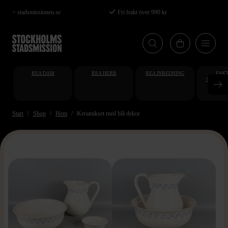
Hoppa
< stadsmissionen.se
Fri frakt över 990 kr
till
huvudinnehåll
REA DAM
REA HERR
REA INREDNING
FAKT
STUDENT
AT
Start
Shop
Hem
Keramikset med blå dekor