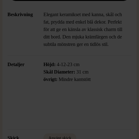
Beskrivning
Elegant keramikset med kanna, skål och
fat, prydda med enkel blå dekor. Perfekt
för att ge en känsla av klassisk charm till
ditt bord. Den mjuka krämfärgen och de
subtila mönstren ger en tidlös stil.
Detaljer
Höjd:
4-12-23 cm
Skål
Diameter:
31 cm
övrigt:
Mindre kantstött
Skick
Använt skick