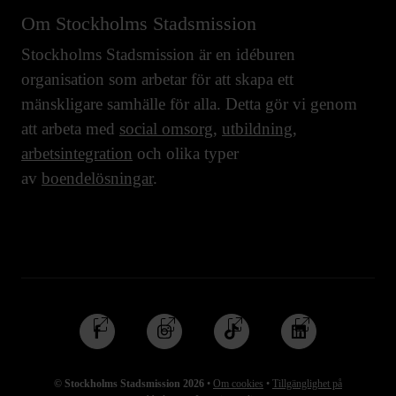
Om Stockholms Stadsmission
Stockholms Stadsmission är en idéburen
organisation som arbetar för att skapa ett
mänskligare samhälle för alla. Detta gör vi genom
att arbeta med
social omsorg
,
utbildning
,
arbetsintegration
och olika typer
av
boendelösningar
.
Följ
Följ
Följ
Följ
oss
oss
oss
oss
på
på
på
på
© Stockholms Stadsmission 2026
•
Om cookies
•
Tillgänglighet på
Facebook
Instagram
TikTok
Linkedin