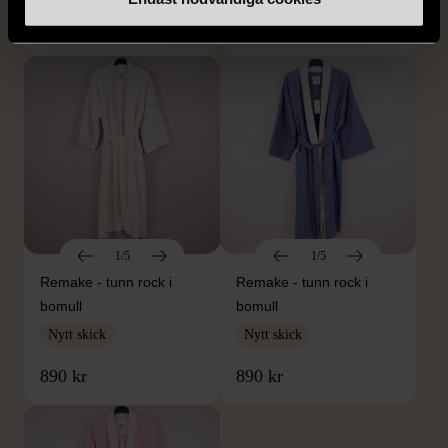
890 kr
890 kr
1/5
1/5
Remake - tunn rock i
Remake - tunn rock i
bomull
bomull
Nytt skick
Nytt skick
890 kr
890 kr