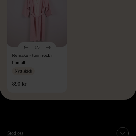
1/5
Remake - tunn rock i
bomull
Nytt skick
890 kr
Stöd oss