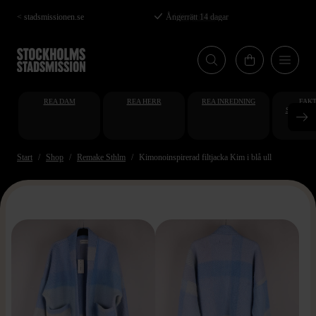
Hoppa
< stadsmissionen.se
Köpvillkor
till
huvudinnehåll
REA DAM
REA HERR
REA INREDNING
FAKT
STUDENT
AT
Start
Shop
Remake Sthlm
Kimonoinspirerad filtjacka Kim i blå ull