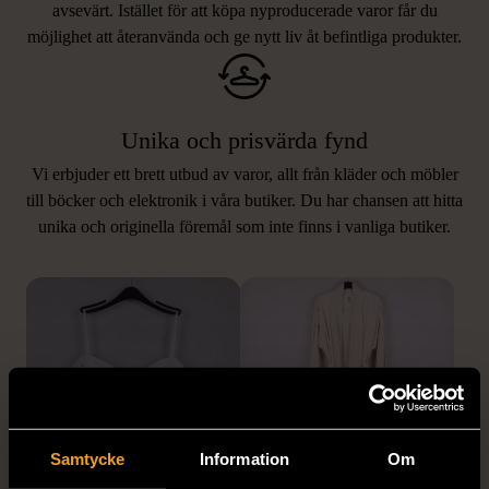
avsevärt. Istället för att köpa nyproducerade varor får du
möjlighet att återanvända och ge nytt liv åt befintliga produkter.
Unika och prisvärda fynd
Vi erbjuder ett brett utbud av varor, allt från kläder och möbler
LIKNANDE PRODUKTER
till böcker och elektronik i våra butiker. Du har chansen att hitta
unika och originella föremål som inte finns i vanliga butiker.
Hitta produkter som påminner om denna
Samtycke
Information
Om