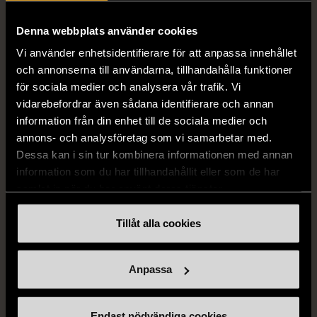
1/5
1/5
Vit topp med
Remake - tunn rock i
Denna webbplats använder cookies
spetsdetaljer
linne
Vi använder enhetsidentifierare för att anpassa innehållet
Nytt skick
Nytt skick
och annonserna till användarna, tillhandahålla funktioner
för sociala medier och analysera vår trafik. Vi
890 kr
890 kr
vidarebefordrar även sådana identifierare och annan
information från din enhet till de sociala medier och
annons- och analysföretag som vi samarbetar med.
Dessa kan i sin tur kombinera informationen med annan
information som du har tillhandahållit eller som de har
samlat in när du har använt deras tjänster.
Tillåt alla cookies
1/5
1/5
Anpassa
Remake - tunn rock i
Remake - tunn rock i
linne
linne
Nytt skick
Nytt skick
Endast nödvändiga cookies