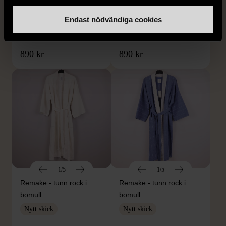
Remake - tunn rock i
Remake - tunn rock i
linne
linne
Endast nödvändiga cookies
Nytt skick
Nytt skick
890 kr
890 kr
1/5
1/5
Remake - tunn rock i
Remake - tunn rock i
bomull
bomull
Nytt skick
Nytt skick