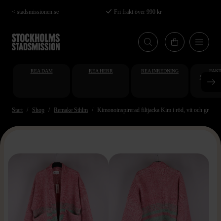
Hoppa
< stadsmissionen.se
Fri frakt över 990 kr
till
huvudinnehåll
REA DAM
REA HERR
REA INREDNING
FAKT
STUDENT
AT
Start
Shop
Remake Sthlm
Kimonoinspirerad filtjacka Kim i röd, vit och grön f