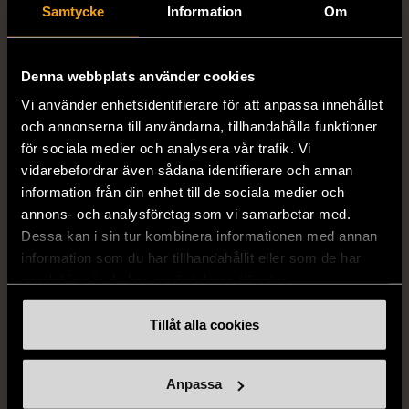
Samtycke
Information
Om
Denna webbplats använder cookies
1/5
1/5
Vit topp med
Remake - tunn rock i
Vi använder enhetsidentifierare för att anpassa innehållet
spetsdetaljer
linne
och annonserna till användarna, tillhandahålla funktioner
för sociala medier och analysera vår trafik. Vi
Nytt skick
Nytt skick
vidarebefordrar även sådana identifierare och annan
890 kr
890 kr
information från din enhet till de sociala medier och
annons- och analysföretag som vi samarbetar med.
Dessa kan i sin tur kombinera informationen med annan
information som du har tillhandahållit eller som de har
samlat in när du har använt deras tjänster.
Tillåt alla cookies
Anpassa
1/5
1/5