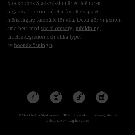
Stockholms Stadsmission är en idéburen
organisation som arbetar för att skapa ett
mänskligare samhälle för alla. Detta gör vi genom
att arbeta med
social omsorg
,
utbildning
,
arbetsintegration
och olika typer
av
boendelösningar
.
Följ
Följ
Följ
Följ
oss
oss
oss
oss
på
på
på
på
© Stockholms Stadsmission 2026
•
Om cookies
•
Tillgänglighet på
Facebook
Instagram
TikTok
Linkedin
webbplatsen
•
Integritetspolicy