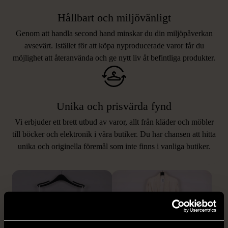
Hållbart och miljövänligt
Genom att handla second hand minskar du din miljöpåverkan
avsevärt. Istället för att köpa nyproducerade varor får du
möjlighet att återanvända och ge nytt liv åt befintliga produkter.
Unika och prisvärda fynd
Vi erbjuder ett brett utbud av varor, allt från kläder och möbler
LIKNANDE PRODUKTER
till böcker och elektronik i våra butiker. Du har chansen att hitta
unika och originella föremål som inte finns i vanliga butiker.
Hitta produkter som påminner om denna