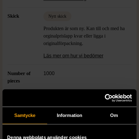
uppskattar detaljer och ikonisk artwork.
Skick
Nytt skick
Produkten är som ny. Kan till och med ha
orginalprislapp kvar eller ligga i
originalförpackning.
Läs mer om hur vi bedömer
Number of
1000
pieces
Dimensions
47 cm x 65 cm
Samtycke
Information
Om
Varumärke
Ricordi Arte
Denna webbplats använder cookies