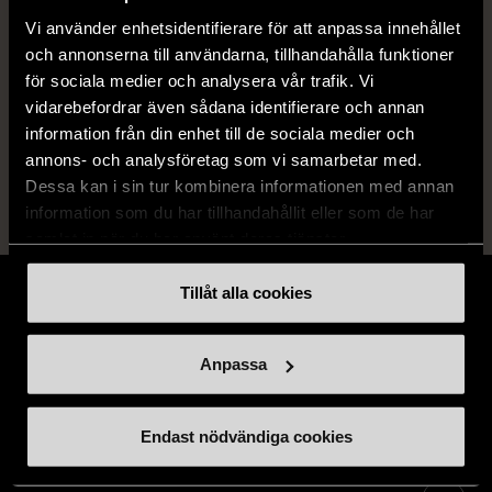
Produkten är unik och finns enbart som 1 st i lager.
Vi använder enhetsidentifierare för att anpassa innehållet
och annonserna till användarna, tillhandahålla funktioner
Fri frakt på alla köp över 990 kr.
för sociala medier och analysera vår trafik. Vi
14 dagars ångerrät.
vidarebefordrar även sådana identifierare och annan
information från din enhet till de sociala medier och
annons- och analysföretag som vi samarbetar med.
Dessa kan i sin tur kombinera informationen med annan
information som du har tillhandahållit eller som de har
samlat in när du har använt deras tjänster.
Tillåt alla cookies
Anpassa
Stöd oss
Endast nödvändiga cookies
Hitta till oss