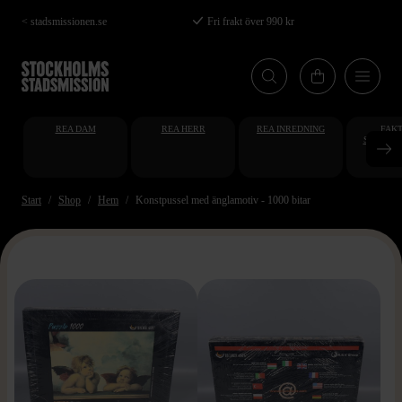
Hoppa
< stadsmissionen.se
Fri frakt över 990 kr
till
huvudinnehåll
REA DAM
REA HERR
REA INREDNING
FAKT
STUDENT
AT
Start
Shop
Hem
Konstpussel med änglamotiv - 1000 bitar