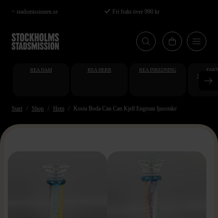
Hoppa
< stadsmissionen.se
Fri frakt över 990 kr
till
huvudinnehåll
REA DAM
REA HERR
REA INREDNING
FAKT
STUDENT
AT
Start
Shop
Hem
Kosta Boda Can Can Kjell Engman ljusstake