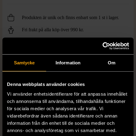
Produkten är unik och finns enbart som 1 st i lager.
Fri frakt på alla köp över 990 kr.
14 dagars ångerrät.
Samtycke
Information
Om
Denna webbplats använder cookies
FRÅN SAMMA VARUMÄRKE
Vi använder enhetsidentifierare för att anpassa innehållet
och annonserna till användarna, tillhandahålla funktioner
Hitta produkter från samma varumärke
för sociala medier och analysera vår trafik. Vi
vidarebefordrar även sådana identifierare och annan
information från din enhet till de sociala medier och
annons- och analysföretag som vi samarbetar med.