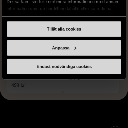
Dessa kan i sin tur kombinera informationen med annan
information som du har tillhandahållit eller som de har
samlat in när du har använt deras tjänster.
Tillåt alla cookies
1/5
1/5
KOSTA BODA
KOSTA BODA
Anpassa
Kosta Boda - Anna
Kosta Boda Anna Ehrer
Ehrner - Vågformade blå
Atoll Ljusstake i blått glas
glas vaser - 3 st
Endast nödvändiga cookies
Mycket gott skick
Gott skick
199 kr
499 kr