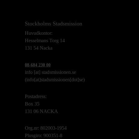
Stockholms Stadsmission
Huvudkontor:
Hesselmans Torg 14
131 54 Nacka
08-684 230 00
info
[at]
stadsmissionen.se
(info[at]stadsmissionen[dot]se)
Postadress:
Box 35
131 06 NACKA
Org.nr: 802003-1954
Plusgiro: 900351-8