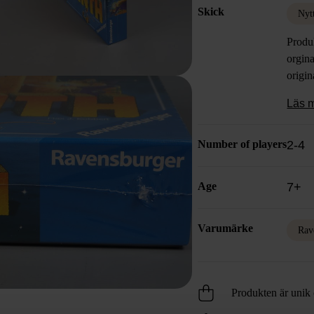
Skick
Nyt
Produ
orgina
origin
Läs 
Number of players
2-4
Age
7+
Varumärke
Rav
Produkten är unik o