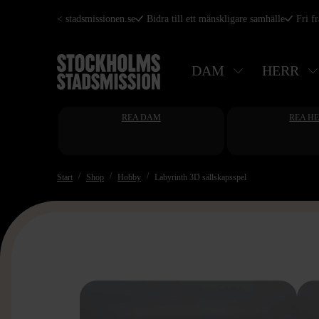
Hoppa
< stadsmissionen.se
Bidra till ett mänskligare samhälle
Fri f
till
huvudinnehåll
DAM
HERR
REA DAM
REA H
Start
Shop
Hobby
Labyrinth 3D sällskapsspel