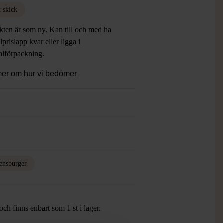
t skick
kten är som ny. Kan till och med ha
lprislapp kvar eller ligga i
alförpackning.
mer om hur vi bedömer
ensburger
ch finns enbart som 1 st i lager.