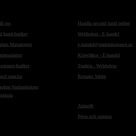
ill oss
Handla second hand online
d hand-butiker
Webbshop - E-handel
lats Mariatorget
e-handel@stadsmissionen.se
ötesplatser
Köpvillkor - E-handel
ssionen-butiker
Tradera - Webbshop
 och matcha
Remake Sthlm
holms Stadsmissions
ögskola
Aktuellt
Press och opinion