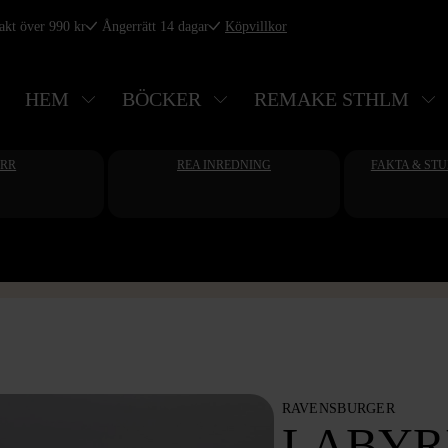
rakt över 990 kr
Ångerrätt 14 dagar
Köpvillkor
HEM
BÖCKER
REMAKE STHLM
ERR
REA INREDNING
FAKTA & ST
RAVENSBURGER
LABYR