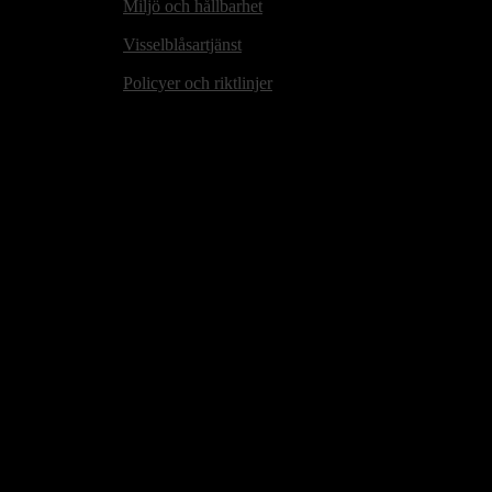
Miljö och hållbarhet
Visselblåsartjänst
Policyer och riktlinjer