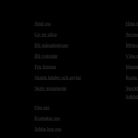
Stöd oss
Hitta t
Ge en gåva
Secon
Bli månadsgivare
Mötesp
Bli volontär
Våra m
För företag
Matmi
Skänk kläder och prylar
Rusta
Skriv testamente
Stock
folkh
Om oss
Kontakta oss
Jobba hos oss