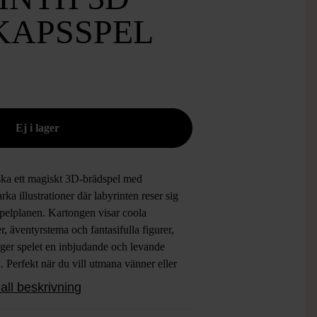
KAPSSPEL
ska ett magiskt 3D-brädspel med
arka illustrationer där labyrinten reser sig
spelplanen. Kartongen visar coola
er, äventyrstema och fantasifulla figurer,
 ger spelet en inbjudande och levande
. Perfekt när du vill utmana vänner eller
 på en rolig spelkväll.
all beskrivning