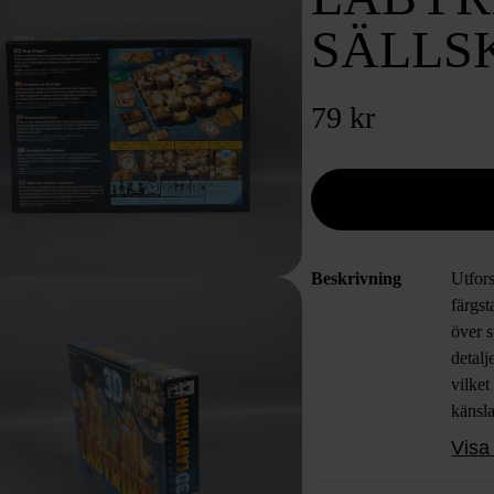
SÄLLS
79 kr
Beskrivning
Utfor
färgst
över 
detalj
vilket
känsla
familj
Visa 