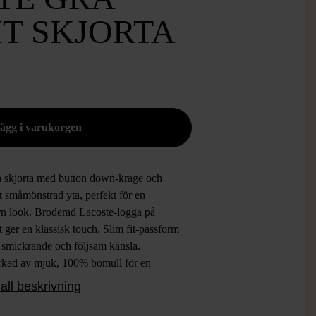
IT SKJORTA
en skjorta med button down-krage och
t småmönstrad yta, perfekt för en
n look. Broderad Lacoste-logga på
t ger en klassisk touch. Slim fit-passform
n smickrande och följsam känsla.
erkad av mjuk, 100% bomull för en
m vardagsstil.
all beskrivning