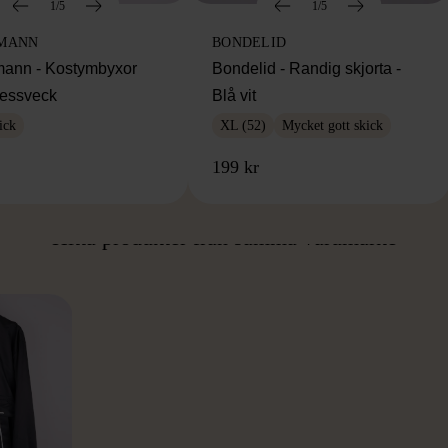
1/5
1/5
MANN
BONDELID
ann - Kostymbyxor
Bondelid - Randig skjorta -
essveck
Blå vit
ick
XL (52)
Mycket gott skick
199 kr
ÅN SAMMA VARUMÄ
Hitta produkter från samma varumärke