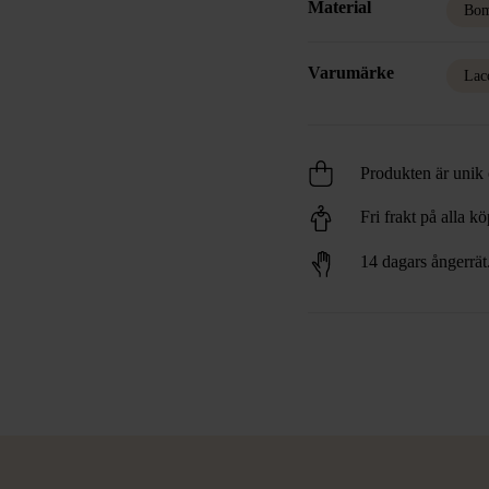
Material
Bom
Varumärke
Lac
Produkten är unik o
Fri frakt på alla k
14 dagars ångerrät