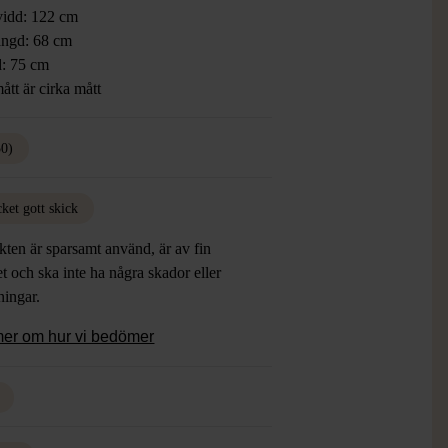
vidd: 122 cm
ngd: 68 cm
: 75 cm
ått är cirka mått
50)
ket gott skick
ten är sparsamt använd, är av fin
et och ska inte ha några skador eller
tningar.
mer om hur vi bedömer