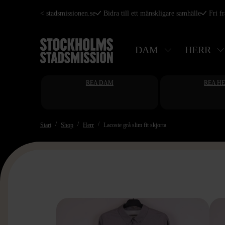
Hoppa
< stadsmissionen.se
Bidra till ett mänskligare samhälle
Fri f
till
huvudinnehåll
DAM
HERR
REA DAM
REA H
Start
Shop
Herr
Lacoste grå slim fit skjorta