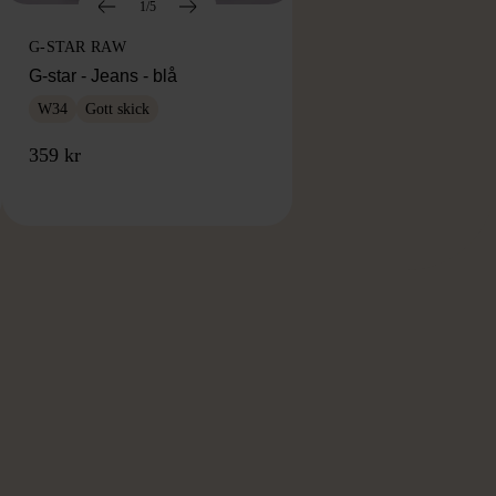
1/5
G-STAR RAW
G-star - Jeans - blå
W34
Gott skick
359 kr
RKE