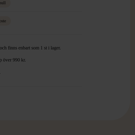
ull
oste
ch finns enbart som 1 st i lager.
öp över 990 kr.
.