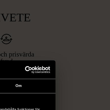
MVETE
ch prisvärda
fynd
 ett brett utbud av
rån kläder och möbler
och elektronik i våra
Om
har chansen att hitta
iginella föremål som
 i vanliga butiker.
andahålla funktioner för