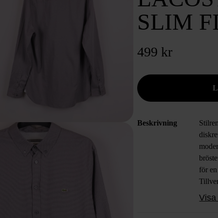
SLIM F
499 kr
Beskrivning
Stilr
diskre
moder
bröste
för e
Tillv
bekvä
Visa 