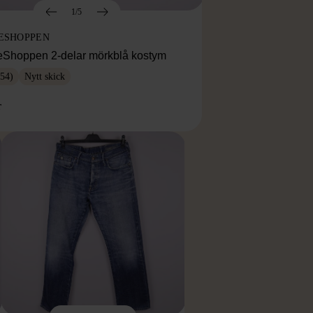
1/5
ESHOPPEN
eShoppen 2-delar mörkblå kostym
54)
Nytt skick
r