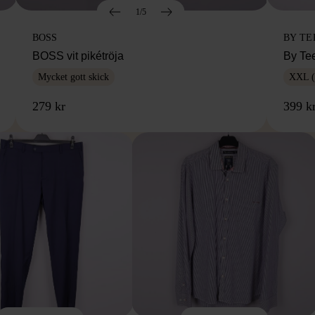
1/5
BOSS
BY TE
BOSS vit pikétröja
By Te
Mycket gott skick
XXL (
279 kr
399 k