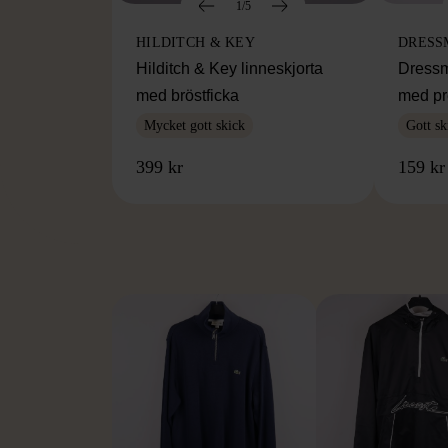
1/5
HILDITCH & KEY
DRESS
Hilditch & Key linneskjorta
Dressm
med bröstficka
med pr
Mycket gott skick
Gott sk
399 kr
159 kr
FR