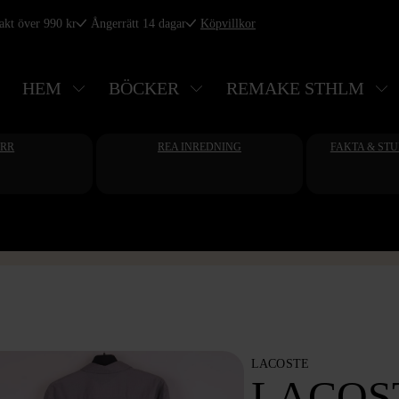
rakt över 990 kr
Ångerrätt 14 dagar
Köpvillkor
HEM
BÖCKER
REMAKE STHLM
ERR
REA INREDNING
FAKTA & ST
LACOSTE
LACOS