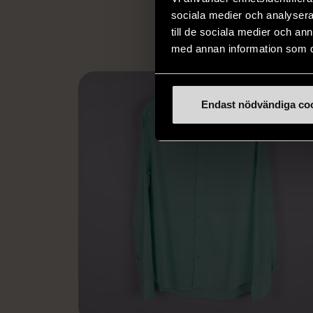
L
sociala medier och analysera 
till de sociala medier och a
med annan information som du 
Endast nödvändiga co