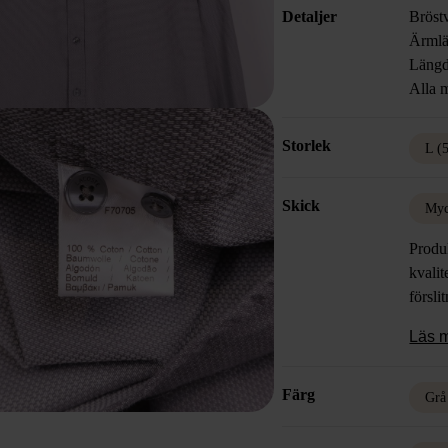
Detaljer
Bröst
Ärmlä
Längd
Alla m
Storlek
L (
Skick
Myc
Produk
kvalit
försli
Läs 
Färg
Grå