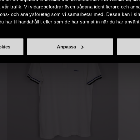
IKNANDE PRODUKT
vår trafik. Vi vidarebefordrar även sådana identifierare och anna
Hitta produkter som påminner om denna
nnons- och analysföretag som vi samarbetar med. Dessa kan i sin
har tillhandahållit eller som de har samlat in när du har använt 
okies
Anpassa