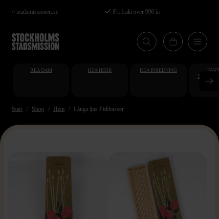
Hoppa
< stadsmissionen.se
Fri frakt över 990 kr
till
huvudinnehåll
REA DAM
REA HERR
REA INREDNING
FAKT
STUDENT
AT
Start
Shop
Hem
Långa ljus Fidibusser