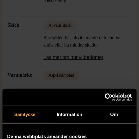
Skick
Använt skick
Produkten har blivit använd och kan ha
slitits eller ha mindre skador
Läs mer om hur vi bedömer
Varumärke
Asp-Holmblad
Produkten är unik och finns enbart som 1 st i lager.
Samtycke
Information
Om
Fri frakt på alla köp över 990 kr.
14 dagars ångerrät.
Denna webbplats använder cookies