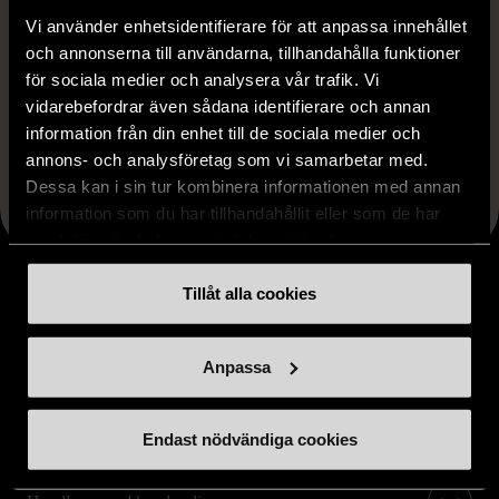
Vi använder enhetsidentifierare för att anpassa innehållet
och annonserna till användarna, tillhandahålla funktioner
för sociala medier och analysera vår trafik. Vi
vidarebefordrar även sådana identifierare och annan
information från din enhet till de sociala medier och
FRÅN SAMMA VARUMÄRKE
annons- och analysföretag som vi samarbetar med.
Hitta produkter från samma varumärke
Dessa kan i sin tur kombinera informationen med annan
information som du har tillhandahållit eller som de har
samlat in när du har använt deras tjänster.
Tillåt alla cookies
Anpassa
Stöd oss
Hitta till oss
Endast nödvändiga cookies