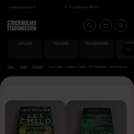
Hoppa
< stadsmissionen.se
Fri frakt över 990 kr
till
huvudinnehåll
REA DAM
REA HERR
REA INREDNING
FAKT
STUDENT
AT
Start
Shop
Böcker
Lee Child - Andrew Child - The Sentinel - Jack Reacher - P
>