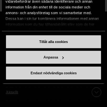
vidarebefordrar även sådana identifierare och annan
information från din enhet till de sociala medier och
annons- och analysföretag som vi samarbetar med.
Dessa kan i sin tur kombinera informationen med annan
information som du har tillhandahållit eller som de har
samlat in när du har använt deras tjänster.
Stöd oss
Tillåt alla cookies
Hitta till oss
Anpassa
Handla second hand online
Endast nödvändiga cookies
Om oss
Aktuellt