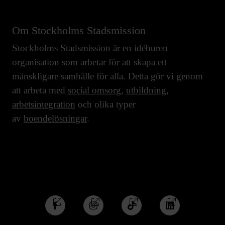
Om Stockholms Stadsmission
Stockholms Stadsmission är en idéburen
organisation som arbetar för att skapa ett
mänskligare samhälle för alla. Detta gör vi genom
att arbeta med
social omsorg
,
utbildning
,
arbetsintegration
och olika typer
av
boendelösningar
.
Följ
Följ
Följ
Följ
oss
oss
oss
oss