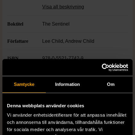
thrillers och moderna deckare i smidig
Visa all beskrivning
pocketstorlek för enkel läsning på språng.
Boktitel
The Sentinel
Författare
Lee Child, Andrew Child
ISBN
978-0-5521-7742-9
Skick
Mycket gott skick
Samtycke
Information
Om
Produkten är sparsamt använd, är av fin
kvalitet och ska inte ha några skador eller
förslitningar.
Denna webbplats använder cookies
Läs mer om hur vi bedömer
Vi använder enhetsidentifierare för att anpassa innehållet
och annonserna till användarna, tillhandahålla funktioner
för sociala medier och analysera vår trafik. Vi