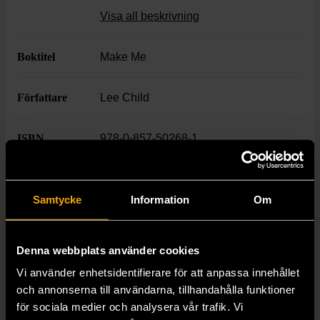
robust pocketformat perfekt att ta med på
Visa all beskrivning
språng.
Boktitel
Make Me
Författare
Lee Child
ISBN
978-0-857-50268-1
Skick
Gott skick
Samtycke
Information
Om
Produkten har använts men är av fin
kvalitet, det kan förekomma mindre
förslitningar.
Denna webbplats använder cookies
Läs mer om hur vi bedömer
Vi använder enhetsidentifierare för att anpassa innehållet
och annonserna till användarna, tillhandahålla funktioner
för sociala medier och analysera vår trafik. Vi