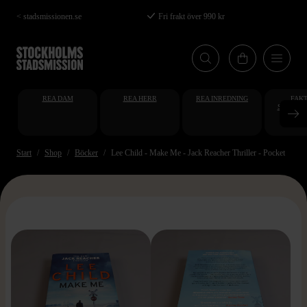
Hoppa
< stadsmissionen.se
Fri frakt över 990 kr
till
huvudinnehåll
REA DAM
REA HERR
REA INREDNING
FAKT
STUDENT
AT
Start
Shop
Böcker
Lee Child - Make Me - Jack Reacher Thriller - Pocket
>