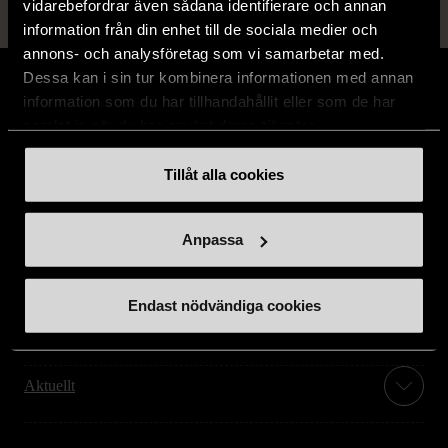
vidarebefordrar även sådana identifierare och annan
information från din enhet till de sociala medier och
annons- och analysföretag som vi samarbetar med.
Dessa kan i sin tur kombinera informationen med annan
information som du har tillhandahållit eller som de har
samlat in när du har använt deras tjänster.
Stöd oss
Tillåt alla cookies
Hitta till oss
Anpassa
Handla second hand online
Endast nödvändiga cookies
Om oss
Aktuellt