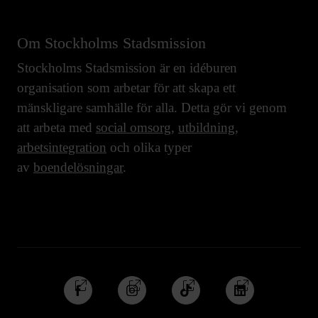
Om Stockholms Stadsmission
Stockholms Stadsmission är en idéburen
organisation som arbetar för att skapa ett
mänskligare samhälle för alla. Detta gör vi genom
att arbeta med
social omsorg
,
utbildning
,
arbetsintegration
och olika typer
av
boendelösningar
.
Följ
Följ
Följ
Följ
oss
oss
oss
oss