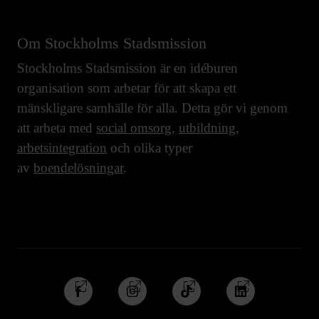
Om Stockholms Stadsmission
Stockholms Stadsmission är en idéburen
organisation som arbetar för att skapa ett
mänskligare samhälle för alla. Detta gör vi genom
att arbeta med
social omsorg
,
utbildning
,
arbetsintegration
och olika typer
av
boendelösningar
.
Följ
Följ
Följ
Följ
oss
oss
oss
oss