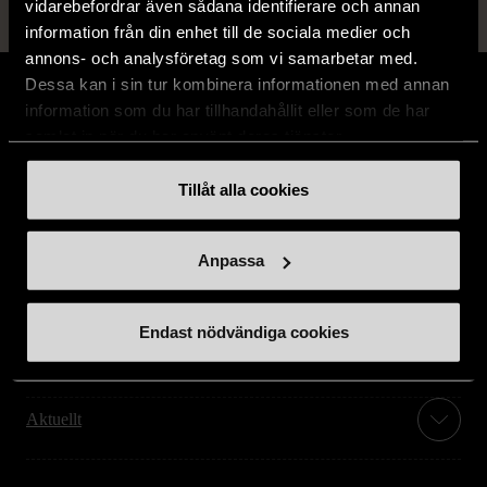
vidarebefordrar även sådana identifierare och annan
information från din enhet till de sociala medier och
annons- och analysföretag som vi samarbetar med.
Dessa kan i sin tur kombinera informationen med annan
information som du har tillhandahållit eller som de har
samlat in när du har använt deras tjänster.
Stöd oss
Tillåt alla cookies
Hitta till oss
Anpassa
Handla second hand online
Endast nödvändiga cookies
Om oss
Aktuellt