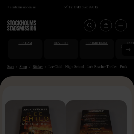
Hoppa
< stadsmissionen.se
Fri frakt över 990 kr
till
huvudinnehåll
REA DAM
REA HERR
REA INREDNING
FAKT
STUDENT
AT
Start
Shop
Böcker
Lee Child - Night School - Jack Reacher Thriller - Pocket
>