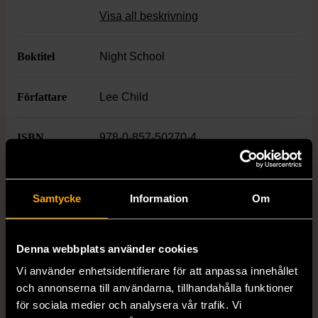
internationella miljöer. Pocketformat som
Visa all beskrivning
passar lika bra hemma som on-the-go.
Boktitel
Night School
Författare
Lee Child
ISBN
978-0-857-50270-4
Skick
Gott skick
Samtycke
Information
Om
Produkten har använts men är av fin
kvalitet, det kan förekomma mindre
förslitningar.
Denna webbplats använder cookies
Läs mer om hur vi bedömer
Vi använder enhetsidentifierare för att anpassa innehållet
och annonserna till användarna, tillhandahålla funktioner
för sociala medier och analysera vår trafik. Vi