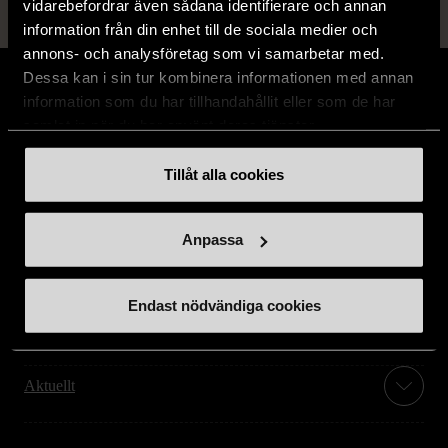
vidarebefordrar även sådana identifierare och annan
information från din enhet till de sociala medier och
annons- och analysföretag som vi samarbetar med.
Dessa kan i sin tur kombinera informationen med annan
information som du har tillhandahållit eller som de har
samlat in när du har använt deras tjänster.
Stöd oss
Tillåt alla cookies
Hitta till oss
Anpassa
Handla second hand online
Endast nödvändiga cookies
Om oss
Aktuellt