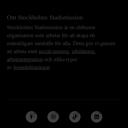
Om Stockholms Stadsmission
Stockholms Stadsmission är en idéburen
organisation som arbetar för att skapa ett
mänskligare samhälle för alla. Detta gör vi genom
att arbeta med
social omsorg
,
utbildning
,
arbetsintegration
och olika typer
av
boendelösningar
.
Följ
Följ
Följ
Följ
oss
oss
oss
oss