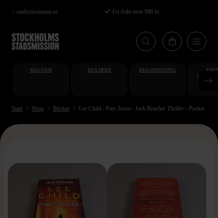
Hoppa
< stadsmissionen.se
Fri frakt över 990 kr
till
huvudinnehåll
REA DAM
REA HERR
REA INREDNING
FAKT
STUDENT
AT
Start
Shop
Böcker
Lee Child - Past Tense - Jack Reacher Thriller - Pocket
>