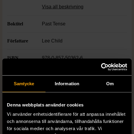
Perfekt för dig som gillar action och
Visa all beskrivning
nervpirrande mysterier.
Boktitel
Past Tense
Författare
Lee Child
ISBN
978-0-857-50362-6
Skick
Mycket gott skick
Samtycke
Information
Om
Produkten är sparsamt använd, är av fin
kvalitet och ska inte ha några skador eller
förslitningar.
Denna webbplats använder cookies
Läs mer om hur vi bedömer
Vi använder enhetsidentifierare för att anpassa innehållet
och annonserna till användarna, tillhandahålla funktioner
för sociala medier och analysera vår trafik. Vi