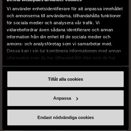
259 kr
279 kr
Vi använder enhetsidentifierare för att anpassa innehållet
och annonserna till användarna, tillhandahålla funktioner
för sociala medier och analysera vår trafik. Vi
vidarebefordrar även sådana identifierare och annan
information från din enhet till de sociala medier och
annons- och analysföretag som vi samarbetar med.
Dessa kan i sin tur kombinera informationen med annan
information som du har tillhandahållit eller som de har
samlat in när du har använt deras tjänster.
1/5
1/5
BY TEESHOPPEN
HILDITCH & KEY
Tillåt alla cookies
By TeeShoppen 2-delar
Hilditch & Key linneskjorta
mörkblå kostym
med bröstficka
Anpassa
XXL (54)
Nytt skick
Mycket gott skick
399 kr
399 kr
Endast nödvändiga cookies