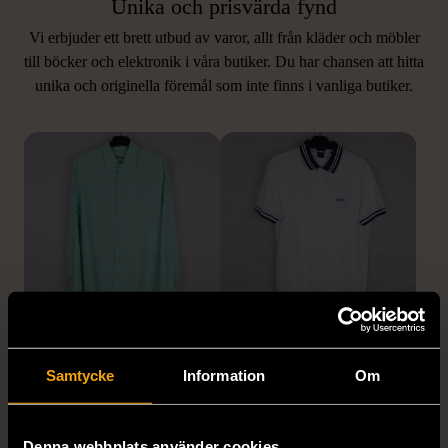
Unika och prisvärda fynd
Vi erbjuder ett brett utbud av varor, allt från kläder och möbler
LIKNANDE PRODUKTER
till böcker och elektronik i våra butiker. Du har chansen att hitta
unika och originella föremål som inte finns i vanliga butiker.
Hitta produkter som påminner om denna
1/5
1/5
STENSTRÖMS
BOSS
Samtycke
Information
Om
Stenströms skjorta turkos
BOSS vit pikétröja
L (50)
Gott skick
Mycket gott skick
Denna webbplats använder cookies