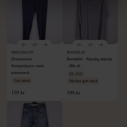
1/5
1/5
DRESSMANN
BONDELID
Dressmann -
Bondelid - Randig skjorta
Kostymbyxor med
- Blå vit
pressveck
XL (52)
Gott skick
Mycket gott skick
159 kr
199 kr