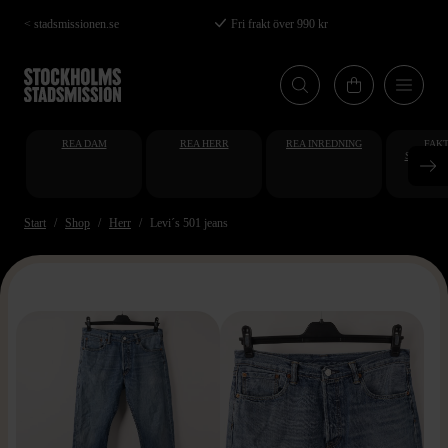
Hoppa
< stadsmissionen.se
Fri frakt över 990 kr
till
huvudinnehåll
REA DAM
REA HERR
REA INREDNING
FAKT
STUDENT
AT
Start
Shop
Herr
Levi´s 501 jeans