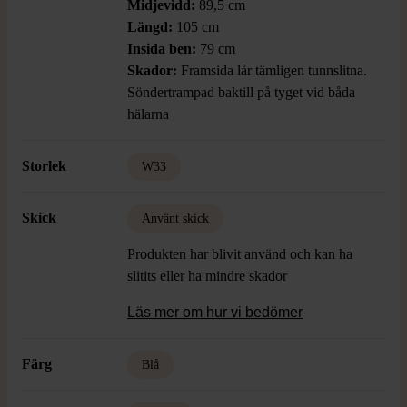
Midjevidd:
89,5 cm
Längd:
105 cm
Insida ben:
79 cm
Skador:
Framsida lår tämligen tunnslitna.
Söndertrampad baktill på tyget vid båda
hälarna
Storlek
W33
Skick
Använt skick
Produkten har blivit använd och kan ha
slitits eller ha mindre skador
Läs mer om hur vi bedömer
Färg
Blå