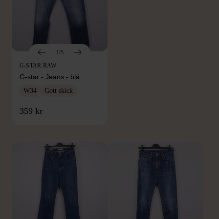
1/5
G-STAR RAW
G-star - Jeans - blå
W34
Gott skick
FRÅN SAMMA VARUMÄRKE
359 kr
Hitta produkter från samma varumärke