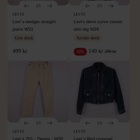
1/5
1/5
LEVI'S
LEVI'S
Levi´s wedgie straight
Levi's demi curve classic
jeans W31
slim leg W26
Gott skick
Använt skick
499 kr
149 kr
299 kr
50%
1/5
1/5
LEVI'S
LEVI'S
Levi´s 201 - Denim - W30
Levi´s Red croppad