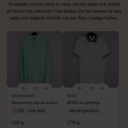
Vi erbjuder ett brett utbud av varor, allt från kläder och möbler
LIKNANDE PRODUKTER
till böcker och elektronik i våra butiker. Du har chansen att hitta
unika och originella föremål som inte finns i vanliga butiker.
Hitta produkter som påminner om denna
1/5
1/5
STENSTRÖMS
BOSS
Stenströms skjorta turkos
BOSS vit pikétröja
L (50)
Gott skick
Mycket gott skick
259 kr
279 kr