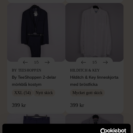
1/5
1/5
BY TEESHOPPEN
HILDITCH & KEY
By TeeShoppen 2-delar
Hilditch & Key linneskjorta
mörkblå kostym
med bröstficka
XXL (54)
Nytt skick
Mycket gott skick
399 kr
399 kr