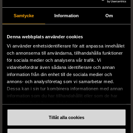
Samtycke
Information
Om
Denna webbplats använder cookies
1/5
1/5
Vi använder enhetsidentifierare för att anpassa innehållet
DRESSMANN
BONDELID
och annonserna till användarna, tillhandahålla funktioner
Dressmann -
Bondelid - Randig skjorta
för sociala medier och analysera vår trafik. Vi
Kostymbyxor med
- Blå vit
vidarebefordrar även sådana identifierare och annan
pressveck
XL (52)
information från din enhet till de sociala medier och
Gott skick
Mycket gott skick
annons- och analysföretag som vi samarbetar med.
Dessa kan i sin tur kombinera informationen med annan
159 kr
199 kr
information som du har tillhandahållit eller som de har
samlat in när du har använt deras tjänster.
Tillåt alla cookies