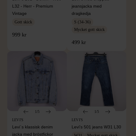
L32 - Herr - Premium
jeansjacka med
Vintage
dragkedja
Gott skick
S (34-36)
Mycket gott skick
999 kr
499 kr
1/5
1/5
LEVI'S
LEVI'S
Levi´s klassisk denim
Levi's 501 jeans W31 L30
jacka med bröstfickor
W31
Mycket gott skick