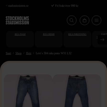
Hoppa
< stadsmissionen.se
Fri frakt över 990 kr
till
huvudinnehåll
REA DAM
REA HERR
REA INREDNING
FAKT
STUDENT
AT
Start
Shop
Herr
Levi´s 504 raka jeans W31 L32