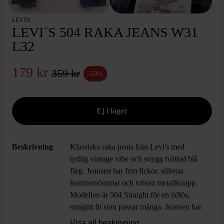
LEVI'S
LEVI´S 504 RAKA JEANS W31
L32
179 kr
359 kr
-50%
Beskrivning
Klassiska raka jeans från Levi's med
tydlig vintage vibe och snygg tvättad blå
färg. Jeansen har fem fickor, stilrena
kontrastsömmar och robust metallknapp.
Modellen är 504 Straight för en tidlös,
straight fit som passar många. Jeansen har
slitstyrka och karaktär och passar dig som
Visa all beskrivning