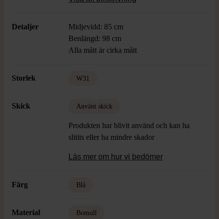
gillar en avslappnad look med klassiska
detaljer.
Detaljer
Midjevidd: 85 cm
Benlängd: 98 cm
Alla mått är cirka mått
Storlek
W31
Skick
Använt skick
Produkten har blivit använd och kan ha
slitits eller ha mindre skador
Läs mer om hur vi bedömer
Färg
Blå
Material
Bomull