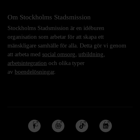
Om Stockholms Stadsmission
Stockholms Stadsmission är en idéburen
organisation som arbetar för att skapa ett
mänskligare samhälle för alla. Detta gör vi genom
att arbeta med
social omsorg
,
utbildning
,
arbetsintegration
och olika typer
av
boendelösningar
.
Följ
Följ
Följ
Följ
oss
oss
oss
oss
på
på
på
på