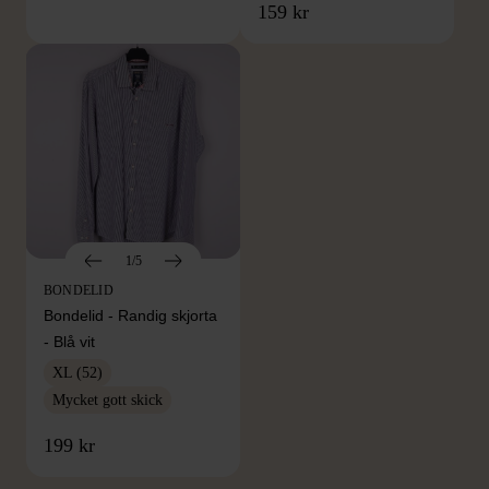
159 kr
1/5
BONDELID
Bondelid - Randig skjorta
- Blå vit
XL (52)
Mycket gott skick
FRÅN SAMMA VARUMÄRKE
199 kr
Hitta produkter från samma varumärke