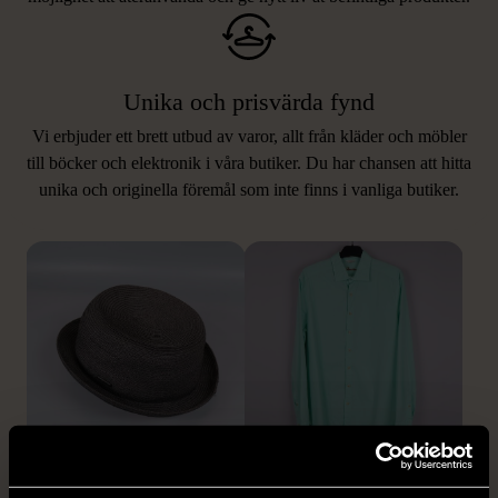
Unika och prisvärda fynd
Vi erbjuder ett brett utbud av varor, allt från kläder och möbler
LIKNANDE PRODUKTER
till böcker och elektronik i våra butiker. Du har chansen att hitta
unika och originella föremål som inte finns i vanliga butiker.
Hitta produkter som påminner om denna
1/5
1/5
STETSON
STENSTRÖMS