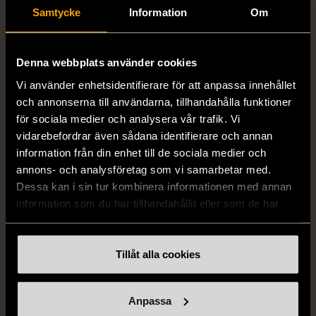
Samtycke
Information
Om
Stetson stråhatt Player
Stenströms skjorta turkos
Toyo unisex storlek 63 /
L (50)
Gott skick
XXL
259 kr
Denna webbplats använder cookies
XXL (54)
Gott skick
Vi använder enhetsidentifierare för att anpassa innehållet
279 kr
och annonserna till användarna, tillhandahålla funktioner
för sociala medier och analysera vår trafik. Vi
vidarebefordrar även sådana identifierare och annan
information från din enhet till de sociala medier och
annons- och analysföretag som vi samarbetar med.
Dessa kan i sin tur kombinera informationen med annan
information som du har tillhandahållit eller som de har
samlat in när du har använt deras tjänster.
Tillåt alla cookies
1/5
1/5
BOSS
BY TEESHOPPEN
BOSS vit pikétröja
By TeeShoppen 2-delar
Anpassa
mörkblå kostym
Mycket gott skick