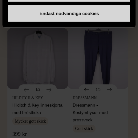
XXL (54)
Nytt skick
279 kr
Endast nödvändiga cookies
399 kr
1/5
1/5
HILDITCH & KEY
DRESSMANN
Hilditch & Key linneskjorta
Dressmann -
med bröstficka
Kostymbyxor med
pressveck
Mycket gott skick
Gott skick
399 kr