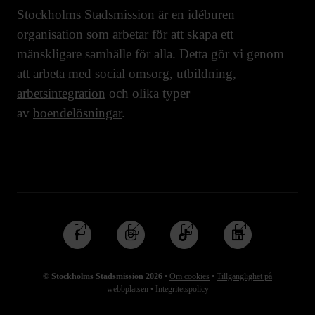
Stockholms Stadsmission är en idéburen
organisation som arbetar för att skapa ett
mänskligare samhälle för alla. Detta gör vi genom
att arbeta med
social omsorg
,
utbildning
,
arbetsintegration
och olika typer
av
boendelösningar
.
Följ
Följ
Följ
Följ
oss
oss
oss
oss
på
på
på
på
© Stockholms Stadsmission 2026
•
Om cookies
•
Tillgänglighet på
Facebook
Instagram
TikTok
Linkedin
webbplatsen
•
Integritetspolicy