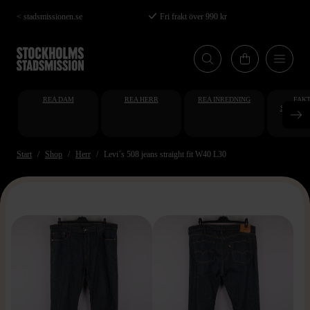
Hoppa
< stadsmissionen.se
Fri frakt över 990 kr
till
huvudinnehåll
REA DAM
REA HERR
REA INREDNING
FAKT
STUDENT
AT
Start
Shop
Herr
Levi´s 508 jeans straight fit W40 L30