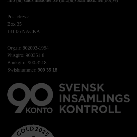
info
[at]
stadsmissionen.se
(info[at]stadsmissionen[dot]se)
Postadress:
Box 35
131 06 NACKA
Org.nr: 802003-1954
Plusgiro: 900351-8
Bankgiro: 900-3518
Swishnummer:
900 35 18