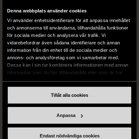
259 kr
279 kr
Denna webbplats använder cookies
Vi använder enhetsidentifierare för att anpassa innehållet
och annonserna till användarna, tillhandahålla funktioner
för sociala medier och analysera vår trafik. Vi
vidarebefordrar även sådana identifierare och annan
information från din enhet till de sociala medier och
annons- och analysföretag som vi samarbetar med.
Dessa kan i sin tur kombinera informationen med annan
information som du har tillhandahållit eller som de har
1/5
1/5
samlat in när du har använt deras tjänster.
BY TEESHOPPEN
HILDITCH & KEY
By TeeShoppen 2-delar
Hilditch & Key linneskjorta
Tillåt alla cookies
mörkblå kostym
med bröstficka
XXL (54)
Nytt skick
Mycket gott skick
Anpassa
399 kr
399 kr
Endast nödvändiga cookies