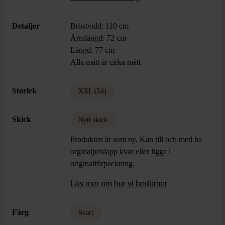
gör den enkel att matcha till både jeans
och chinos.
Detaljer
Bröstvidd: 110 cm
Ärmlängd: 72 cm
Längd: 77 cm
Alla mått är cirka mått
Storlek
XXL (54)
Skick
Nytt skick
Produkten är som ny. Kan till och med ha
orginalprislapp kvar eller ligga i
originalförpackning.
Läs mer om hur vi bedömer
Färg
Svart