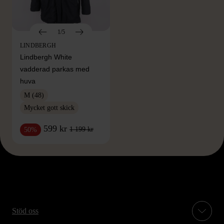
1/5
LINDBERGH
Lindbergh White
vadderad parkas med
huva
M (48)
Mycket gott skick
599 kr
1 199 kr
50%
Stöd oss