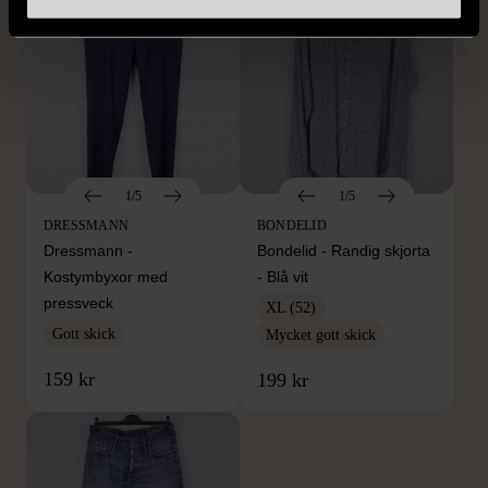
1/5
1/5
DRESSMANN
BONDELID
Dressmann -
Bondelid - Randig skjorta
Kostymbyxor med
- Blå vit
pressveck
XL (52)
Gott skick
Mycket gott skick
159 kr
199 kr