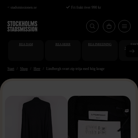
Hoppa
< stadsmissionen.se
Fri frakt över 990 kr
till
huvudinnehåll
REA DAM
REA HERR
REA INREDNING
FAKT
STUDENT
AT
Start
Shop
Herr
Lindbergh svart zip tröja med hög krage