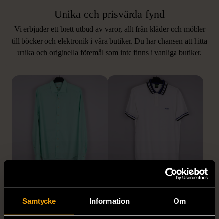
Unika och prisvärda fynd
Vi erbjuder ett brett utbud av varor, allt från kläder och möbler
LIKNANDE PRODUKTER
till böcker och elektronik i våra butiker. Du har chansen att hitta
unika och originella föremål som inte finns i vanliga butiker.
Hitta produkter som påminner om denna
1/5
1/5
STENSTRÖMS
BOSS
Stenströms skjorta turkos
BOSS vit pikétröja
Samtycke
Information
Om
L (50)
Gott skick
Mycket gott skick