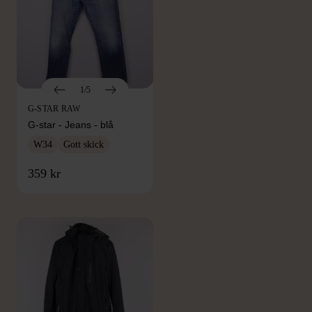
1/5
G-STAR RAW
G-star - Jeans - blå
W34
Gott skick
FRÅN SAMMA VARUMÄRKE
359 kr
Hitta produkter från samma varumärke