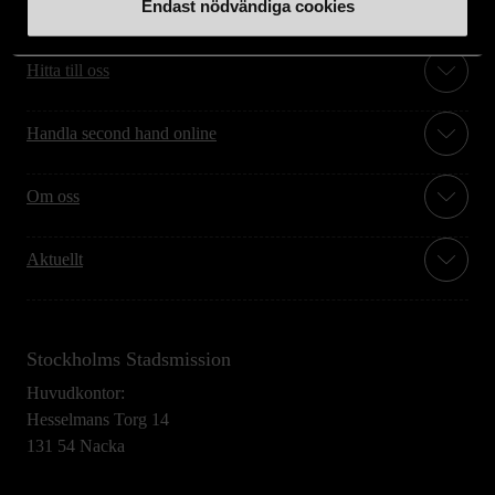
Endast nödvändiga cookies
Stöd oss
Hitta till oss
Handla second hand online
Om oss
Aktuellt
Stockholms Stadsmission
Huvudkontor:
Hesselmans Torg 14
131 54 Nacka