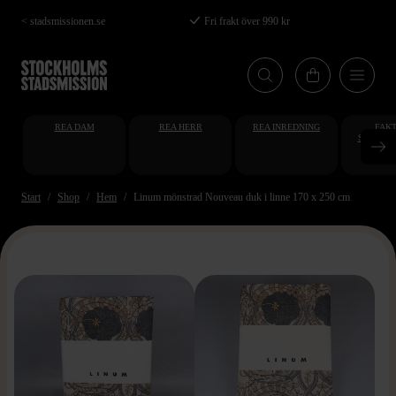
Hoppa
< stadsmissionen.se
Fri frakt över 990 kr
till
huvudinnehåll
REA DAM
REA HERR
REA INREDNING
FAKT
STUDENT
AT
Start
Shop
Hem
Linum mönstrad Nouveau duk i linne 170 x 250 cm