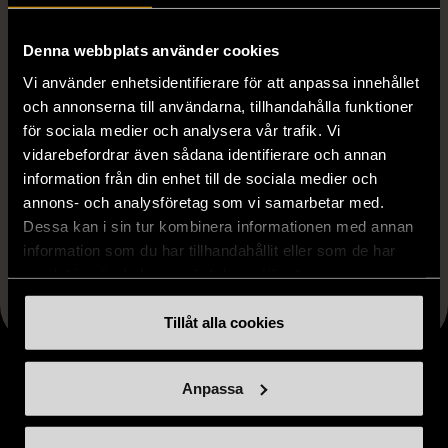
Produkten är unik och finns enbart som 1 st i lager.
Fri frakt på alla köp över 990 kr.
Denna webbplats använder cookies
Vi använder enhetsidentifierare för att anpassa innehållet
14 dagars ångerrät.
och annonserna till användarna, tillhandahålla funktioner
för sociala medier och analysera vår trafik. Vi
vidarebefordrar även sådana identifierare och annan
information från din enhet till de sociala medier och
annons- och analysföretag som vi samarbetar med.
Dessa kan i sin tur kombinera informationen med annan
FRÅN SAMMA VARUMÄRKE
information som du har tillhandahållit eller som de har
samlat in när du har använt deras tjänster.
Hitta produkter från samma varumärke
Tillåt alla cookies
Anpassa