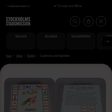
Hoppa
< stadsmissionen.se
Fri frakt över 990 kr
till
huvudinnehåll
REA DAM
REA HERR
REA INREDNING
FAKT
STUDENT
AT
Start
Shop
Hobby
Ljudmemo med djurläten