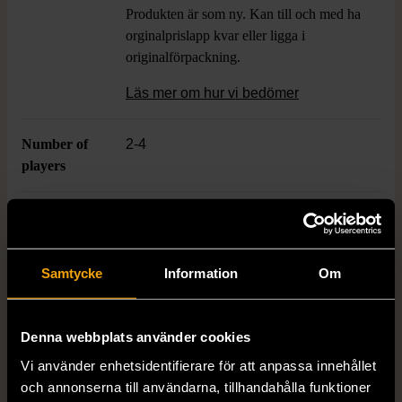
Produkten är som ny. Kan till och med ha
orginalprislapp kvar eller ligga i
originalförpackning.
Läs mer om hur vi bedömer
Number of
2-4
players
Varumärke
Hjelm Förlag
Samtycke
Information
Om
Produkten är unik och finns enbart som 1 st i lager.
Fri frakt på alla köp över 990 kr.
Denna webbplats använder cookies
Vi använder enhetsidentifierare för att anpassa innehållet
14 dagars ångerrät.
och annonserna till användarna, tillhandahålla funktioner