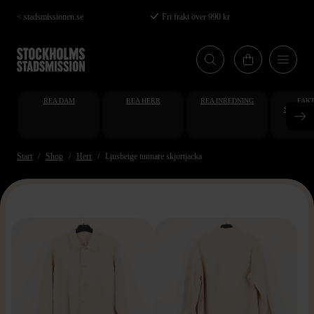
Hoppa
< stadsmissionen.se
Fri frakt över 990 kr
till
huvudinnehåll
REA DAM
REA HERR
REA INREDNING
FAKT
STUDENT
AT
Start
Shop
Herr
Ljusbeige tunnare skjortjacka