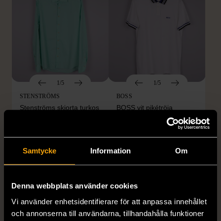
1/5
1/5
STENSTRÖMS
BOSS
Stenströms skjorta turkos
BOSS vit pikétröja
L (50)
Gott skick
Mycket gott skick
259 kr
279 kr
Samtycke
Information
Om
Denna webbplats använder cookies
Vi använder enhetsidentifierare för att anpassa innehållet
och annonserna till användarna, tillhandahålla funktioner