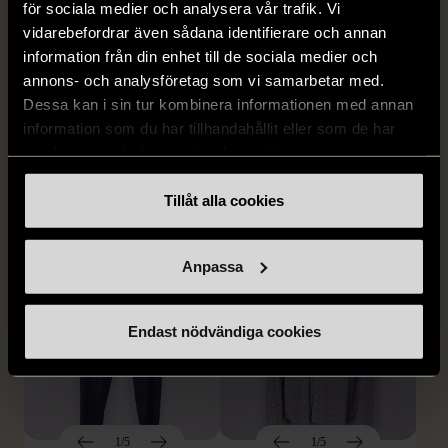
för sociala medier och analysera vår trafik. Vi
vidarebefordrar även sådana identifierare och annan
information från din enhet till de sociala medier och
1/5
1/5
annons- och analysföretag som vi samarbetar med.
BY TEESHOPPEN
HILDITCH & KEY
Dessa kan i sin tur kombinera informationen med annan
By TeeShoppen 2-delar
Hilditch & Key linneskjorta
information som du har tillhandahållit eller som de har
mörkblå kostym
med bröstficka
samlat in när du har använt deras tjänster.
XXL (54)
Nytt skick
Mycket gott skick
Tillåt alla cookies
399 kr
399 kr
Anpassa
Endast nödvändiga cookies
1/5
1/5