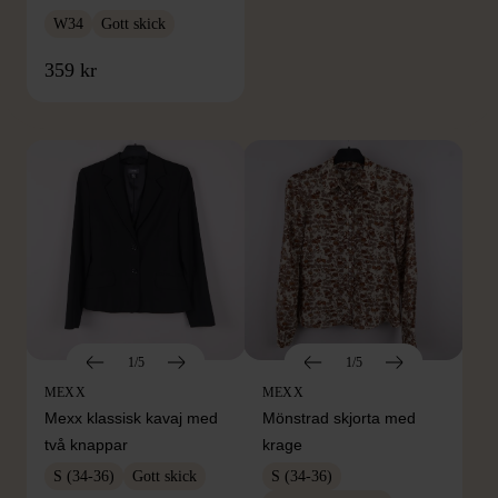
W34
Gott skick
FRÅN SAMMA VARUMÄRKE
359 kr
Hitta produkter från samma varumärke
1/5
1/5
MEXX
MEXX
Mexx klassisk kavaj med
Mönstrad skjorta med
två knappar
krage
S (34-36)
Gott skick
S (34-36)