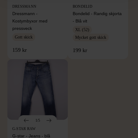
DRESSMANN
BONDELID
Dressmann -
Bondelid - Randig skjorta
Kostymbyxor med
- Blå vit
pressveck
XL (52)
Gott skick
Mycket gott skick
159 kr
199 kr
1/5
G-STAR RAW
G-star - Jeans - blå