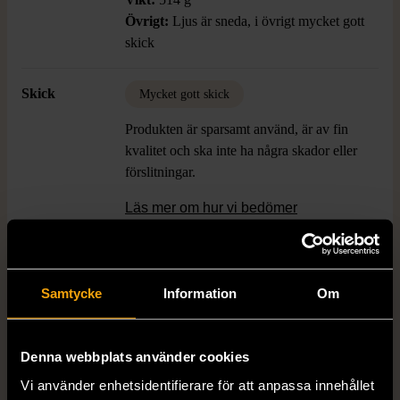
Övrigt:
Ljus är sneda, i övrigt mycket gott
skick
Skick
Mycket gott skick
Produkten är sparsamt använd, är av fin
kvalitet och ska inte ha några skador eller
förslitningar.
Läs mer om hur vi bedömer
Färg
Svart
Samtycke
Information
Om
Produkten är unik och finns enbart som 1 st i lager.
Denna webbplats använder cookies
Fri frakt på alla köp över 990 kr.
Vi använder enhetsidentifierare för att anpassa innehållet