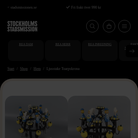
Hoppa
< stadsmissionen.se
Fri frakt över 990 kr
till
huvudinnehåll
REA DAM
REA HERR
REA INREDNING
FAKT
STUDENT
AT
Start
Shop
Hem
Ljusstake Toarpskrona