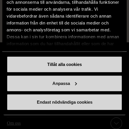
och annonserna till användarna, tillhandahålla funktioner
14 dagars ångerrät.
för sociala medier och analysera vår trafik. Vi
vidarebefordrar även sådana identifierare och annan
information från din enhet till de sociala medier och
annons- och analysföretag som vi samarbetar med.
Dessa kan i sin tur kombinera informationen med annan
information som du har tillhandahållit eller som de har
samlat in när du har använt deras tjänster.
Tillåt alla cookies
Stöd oss
Anpassa
Hitta till oss
Endast nödvändiga cookies
Handla second hand online
Om oss