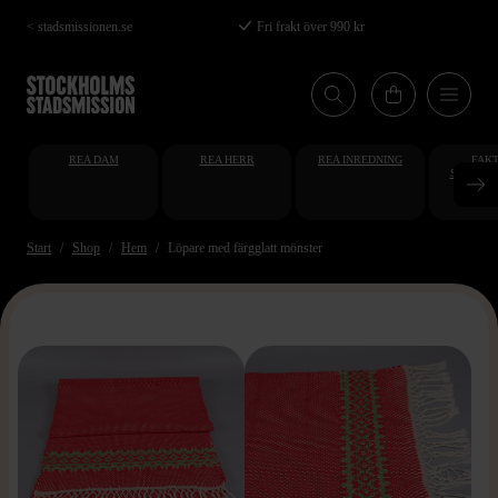
Hoppa
< stadsmissionen.se
Fri frakt över 990 kr
till
huvudinnehåll
REA DAM
REA HERR
REA INREDNING
FAKT
STUDENT
AT
Start
Shop
Hem
Löpare med färgglatt mönster