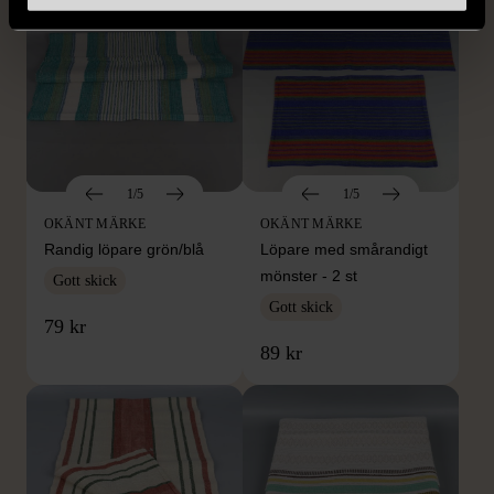
1/5
1/5
OKÄNT MÄRKE
OKÄNT MÄRKE
Randig löpare grön/blå
Löpare med smårandigt
mönster - 2 st
Gott skick
Gott skick
79 kr
89 kr