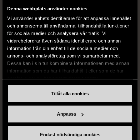
Mycket gott skick
549 kr
Denna webbplats använder cookies
50 kr
249 kr
80%
Vi använder enhetsidentifierare för att anpassa innehållet
och annonserna till användarna, tillhandahålla funktioner
för sociala medier och analysera vår trafik. Vi
vidarebefordrar även sådana identifierare och annan
information från din enhet till de sociala medier och
annons- och analysföretag som vi samarbetar med.
Dessa kan i sin tur kombinera informationen med annan
information som du har tillhandahållit eller som de har
samlat in när du har använt deras tjänster.
1/5
1/5
Tillåt alla cookies
OKÄNT MÄRKE
OKÄNT MÄRKE
Blå minigryta med lock
Duk med färgade ränder
Gott skick
Gott skick
Anpassa
169 kr
99 kr
Endast nödvändiga cookies