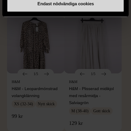
Endast nödvändiga cookies
169 kr
399 kr
1/5
1/5
H&M
H&M
H&M - Leopardmönstrad
H&M - Plisserad midikjol
volangklänning
med resårmidja -
Salviagrön
XS (32-34)
Nytt skick
M (38-40)
Gott skick
99 kr
129 kr