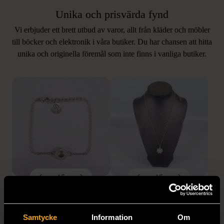
Unika och prisvärda fynd
Vi erbjuder ett brett utbud av varor, allt från kläder och möbler
LIKNANDE PRODUKTER
till böcker och elektronik i våra butiker. Du har chansen att hitta
unika och originella föremål som inte finns i vanliga butiker.
Hitta produkter som påminner om denna
1/5
1/5
EDBLAD
DYRBERG/KERN
Edblad - Glow - Armband
Dyrberg/Kern - Delise -
Halsband med
Mycket gott skick
Samtycke
Information
Om