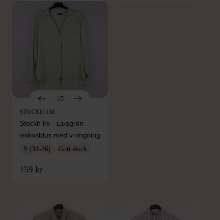
1/5
STOCKH LM
Stockh lm - Ljusgrön
viskosblus med v-ringning
S (34-36)
Gott skick
FRÅN SAMMA VARUMÄRKE
159 kr
Hitta produkter från samma varumärke