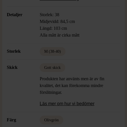
look med kombinerade olivgröna och
mörkare detaljer.
Detaljer
Storlek: 38
Midjevidd: 84,5 cm
Längd: 103 cm
Alla mått är cirka mått
Storlek
M (38-40)
Skick
Gott skick
Produkten har använts men är av fin
kvalitet, det kan förekomma mindre
förslitningar.
Läs mer om hur vi bedömer
Färg
Olivgrön