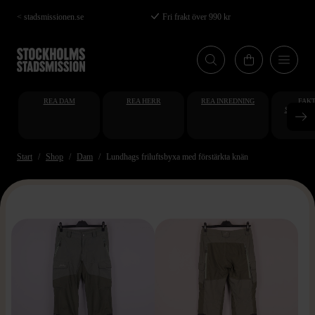
Hoppa
< stadsmissionen.se
Fri frakt över 990 kr
till
huvudinnehåll
REA DAM
REA HERR
REA INREDNING
FAKT
STUDENT
AT
Start
Shop
Dam
Lundhags friluftsbyxa med förstärkta knän