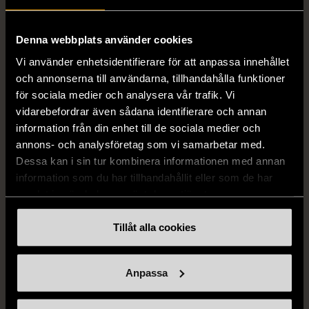
blomformat hänge
129 kr
Mycket gott skick
Denna webbplats använder cookies
249 kr
Vi använder enhetsidentifierare för att anpassa innehållet
och annonserna till användarna, tillhandahålla funktioner
för sociala medier och analysera vår trafik. Vi
vidarebefordrar även sådana identifierare och annan
information från din enhet till de sociala medier och
annons- och analysföretag som vi samarbetar med.
Dessa kan i sin tur kombinera informationen med annan
information som du har tillhandahållit eller som de har
samlat in när du har använt deras tjänster.
1/5
1/5
Tillåt alla cookies
SNÖ OF SWEDEN
RODEBJER
SNÖ of Sweden -
Rodebjer - Mönstrad topp
Halsband med
med knappdetalj
Anpassa
cirkelhänge
M (38-40)
Gott skick
Mycket gott skick