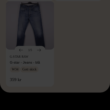
1/5
G-STAR RAW
G-star - Jeans - blå
W34
Gott skick
359 kr