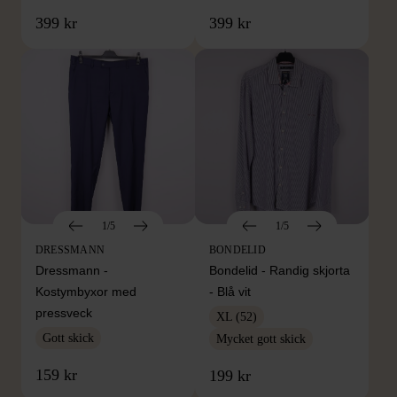
399 kr
399 kr
1/5
1/5
DRESSMANN
BONDELID
Dressmann -
Bondelid - Randig skjorta
Kostymbyxor med
- Blå vit
pressveck
XL (52)
Gott skick
Mycket gott skick
159 kr
199 kr