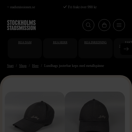
Hoppa
< stadsmissionen.se
Fri frakt över 990 kr
till
huvudinnehåll
REA DAM
REA HERR
REA INREDNING
FAKT
STUDENT
AT
Start
Shop
Herr
Lundhags justerbar keps med metallspänne