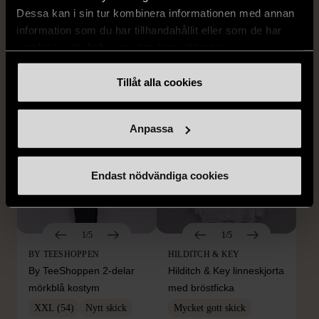
STENSTRÖMS
BOSS
Dessa kan i sin tur kombinera informationen med annan
Stenströms skjorta turkos
BOSS vit pikétröja
information som du har tillhandahållit eller som de har
L (50)
Gott skick
Mycket gott skick
samlat in när du har använt deras tjänster.
259 kr
279 kr
Tillåt alla cookies
Anpassa
Endast nödvändiga cookies
1/5
1/5
BY TEESHOPPEN
HILDITCH & KEY
By TeeShoppen 2-delar
Hilditch & Key linneskjorta
mörkblå kostym
med bröstficka
XXL (54)
Nytt skick
Mycket gott skick