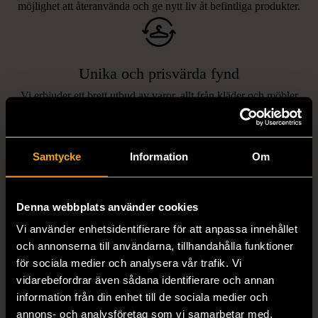
möjlighet att återanvända och ge nytt liv åt befintliga produkter.
Unika och prisvärda fynd
Vi erbjuder ett brett utbud av varor, allt från kläder och möbler
LIKNANDE PRODUKTER
till böcker och elektronik i våra butiker. Du har chansen att hitta
unika och originella föremål som inte finns i vanliga butiker.
Hitta produkter som påminner om denna
Samtycke
Information
Om
Denna webbplats använder cookies
Vi använder enhetsidentifierare för att anpassa innehållet
och annonserna till användarna, tillhandahålla funktioner
för sociala medier och analysera vår trafik. Vi
vidarebefordrar även sådana identifierare och annan
information från din enhet till de sociala medier och
1/5
1/5
annons- och analysföretag som vi samarbetar med.