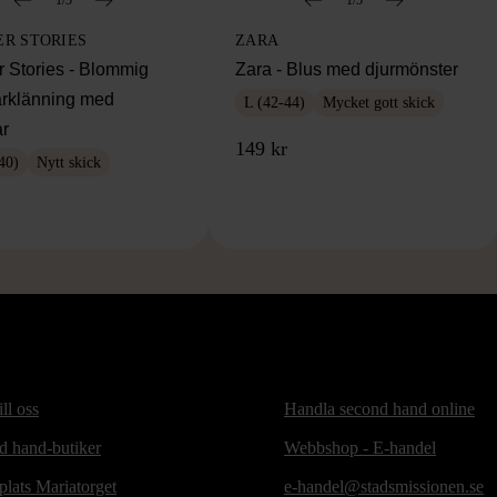
ER STORIES
ZARA
r Stories - Blommig
Zara - Blus med djurmönster
rklänning med
L (42-44)
Mycket gott skick
r
149 kr
40)
Nytt skick
ill oss
Handla second hand online
d hand-butiker
Webbshop - E-handel
lats Mariatorget
e-handel@stadsmissionen.se