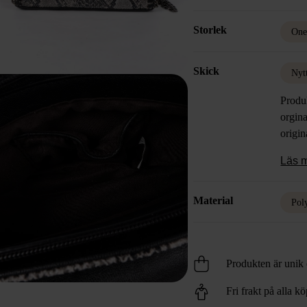
Storlek
One
Skick
Nyt
Produ
orgina
origin
Läs 
Material
Pol
Produkten är unik o
Fri frakt på alla k