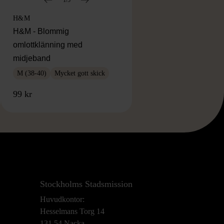
H&M
H&M - Blommig
omlottklänning med
midjeband
M (38-40)
Mycket gott skick
99 kr
Stockholms Stadsmission
Huvudkontor:
Hesselmans Torg 14
131 54 Nacka