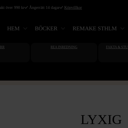
rakt över 990 kr
Ångerrätt 14 dagar
Köpvillkor
HEM
BÖCKER
REMAKE STHLM
ERR
REA INREDNING
FAKTA & ST
LYXIG