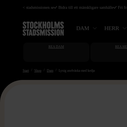
Hoppa
< stadsmissionen.se
Bidra till ett mänskligare samhälle
Fri f
till
huvudinnehåll
DAM
HERR
REA DAM
REA H
Start
Shop
Dam
Lyxig axelväska med kedja