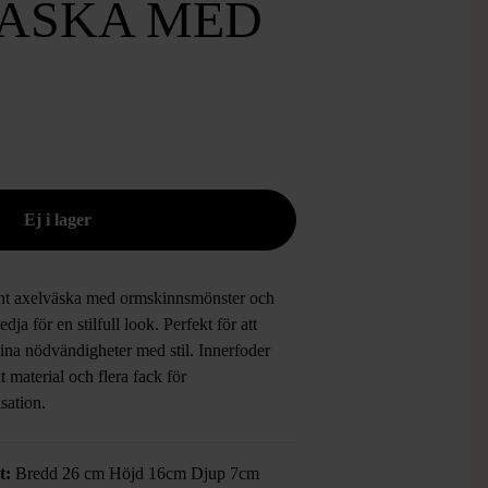
ÄSKA MED
nt axelväska med ormskinnsmönster och
edja för en stilfull look. Perfekt för att
ina nödvändigheter med stil. Innerfoder
t material och flera fack för
sation.
t:
Bredd 26 cm Höjd 16cm Djup 7cm