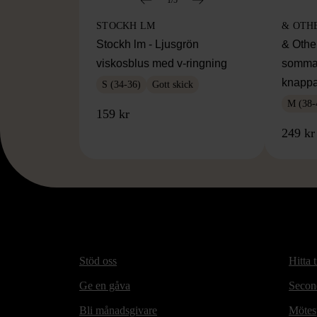
STOCKH LM
& OTH
Stockh lm - Ljusgrön
& Othe
viskosblus med v-ringning
somma
knappa
S (34-36)
Gott skick
M (38-
159 kr
249 kr
Stöd oss
Hitta t
Ge en gåva
Secon
Bli månadsgivare
Mötesp