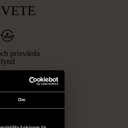
MVETE
ch prisvärda
fynd
 ett brett utbud av
rån kläder och möbler
och elektronik i våra
har chansen att hitta
Om
iginella föremål som
 i vanliga butiker.
ER
andahålla funktioner för