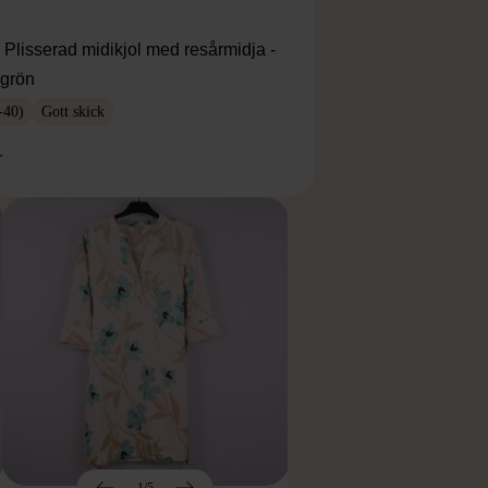
Plisserad midikjol med resårmidja -
agrön
-40)
Gott skick
r
1/5