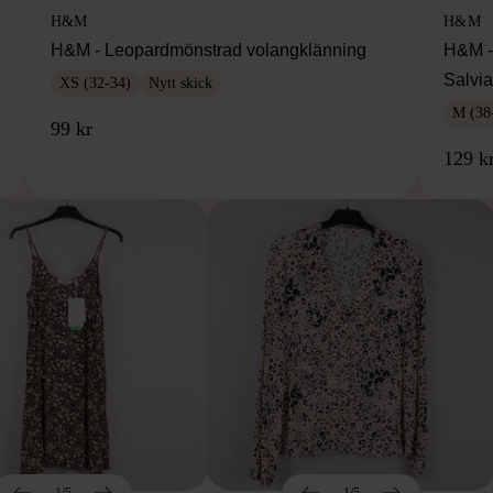
H&M
H&M
H&M - Leopardmönstrad volangklänning
H&M - 
Salvi
XS (32-34)
Nytt skick
M (38
99 kr
129 k
1/5
1/5