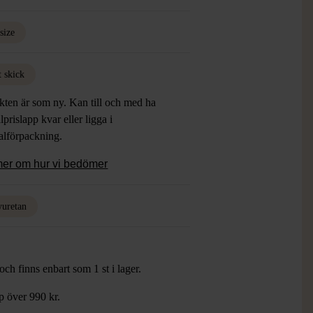
size
t skick
kten är som ny. Kan till och med ha
lprislapp kvar eller ligga i
alförpackning.
mer om hur vi bedömer
yuretan
ch finns enbart som 1 st i lager.
öp över 990 kr.