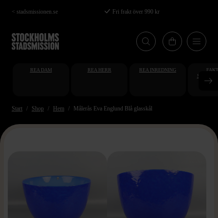
Hoppa
< stadsmissionen.se
Fri frakt över 990 kr
till
huvudinnehåll
REA DAM
REA HERR
REA INREDNING
FAKT
STUDENT
AT
Start
Shop
Hem
Målerås Eva Englund Blå glasskål