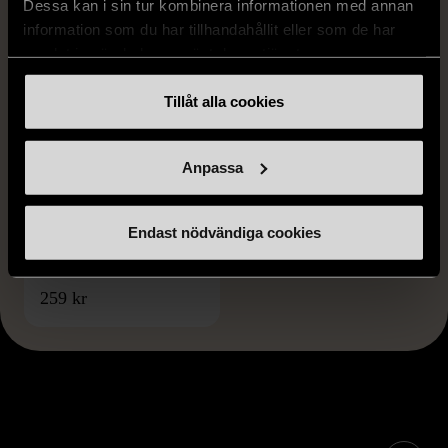
Dessa kan i sin tur kombinera informationen med annan
information som du har tillhandahållit eller som de har
samlat in när du har använt deras tjänster.
Tillåt alla cookies
Anpassa
1/5
MÅLERÅS
Målerås Stort glasfat
Endast nödvändiga cookies
Gott skick
259 kr