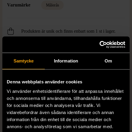
Varumärke
Målerås
Produkten är unik och finns enbart som 1 st i lager.
Fri frakt på alla köp över 990 kr.
14 dagars ångerrät.
Samtycke
Information
Om
Denna webbplats använder cookies
Vi använder enhetsidentifierare för att anpassa innehållet
och annonserna till användarna, tillhandahålla funktioner
FRÅN SAMMA VARUMÄRKE
för sociala medier och analysera vår trafik. Vi
vidarebefordrar även sådana identifierare och annan
Hitta produkter från samma varumärke
information från din enhet till de sociala medier och
annons- och analysföretag som vi samarbetar med.