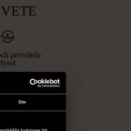
MVETE
ch prisvärda
fynd
 ett brett utbud av
rån kläder och möbler
och elektronik i våra
har chansen att hitta
Om
iginella föremål som
 i vanliga butiker.
ER
andahålla funktioner för