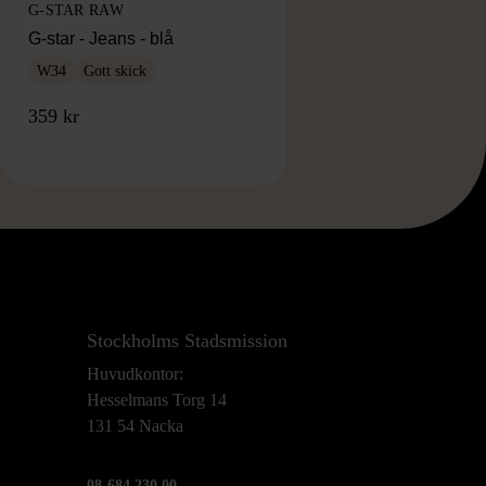
G-STAR RAW
G-star - Jeans - blå
W34
Gott skick
359 kr
Stockholms Stadsmission
Huvudkontor:
Hesselmans Torg 14
131 54 Nacka
08-684 230 00