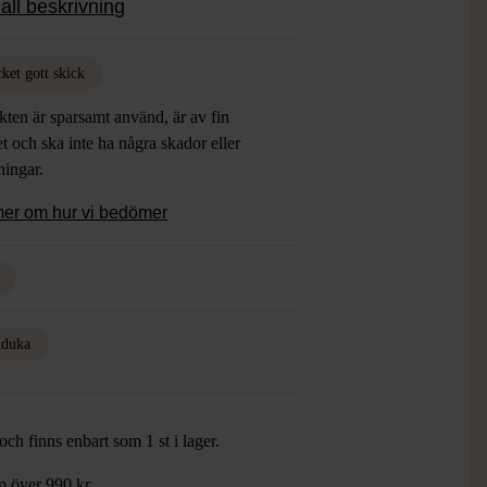
all beskrivning
 för en modern känsla.
ket gott skick
ten är sparsamt använd, är av fin
et och ska inte ha några skador eller
tningar.
mer om hur vi bedömer
duka
ch finns enbart som 1 st i lager.
öp över 990 kr.