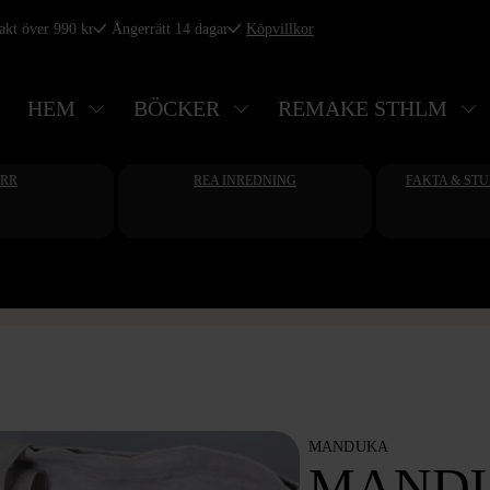
rakt över 990 kr
Ångerrätt 14 dagar
Köpvillkor
HEM
BÖCKER
REMAKE STHLM
ERR
REA INREDNING
FAKTA & ST
MANDUKA
MANDU