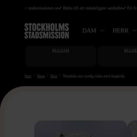
Hoppa
< stadsmissionen.se
Bidra till ett mänskligare samhälle
Fri f
till
huvudinnehåll
DAM
HERR
REA DAM
REA H
Start
Shop
Herr
Manduka stor rymlig väska med dragkedja