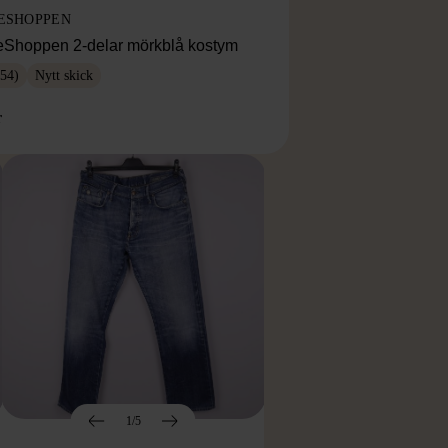
ESHOPPEN
eShoppen 2-delar mörkblå kostym
54)
Nytt skick
r
1/5