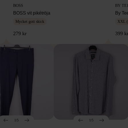
BOSS
BY TE
BOSS vit pikétröja
By Te
Mycket gott skick
XXL (
279 kr
399 k
1/5
1/5