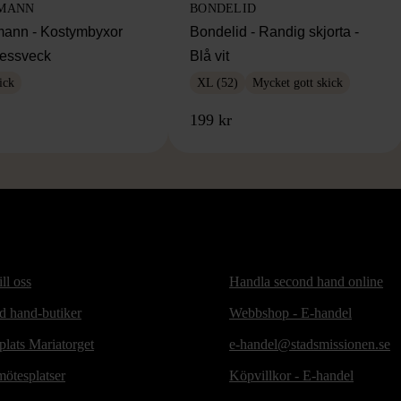
MANN
BONDELID
ann - Kostymbyxor
Bondelid - Randig skjorta -
essveck
Blå vit
ick
XL (52)
Mycket gott skick
199 kr
ill oss
Handla second hand online
d hand-butiker
Webbshop - E-handel
lats Mariatorget
e-handel@stadsmissionen.se
ötesplatser
Köpvillkor - E-handel