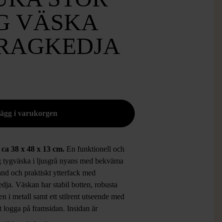
G VÄSKA
RAGKEDJA
 ca 38 x 48 x 13 cm.
En funktionell och
g tygväska i ljusgrå nyans med bekväma
and och praktiskt ytterfack med
dja. Väskan har stabil botten, robusta
n i metall samt ett stilrent utseende med
t logga på framsidan. Insidan är
rad med ett mönstrat innerfoder i fräscha