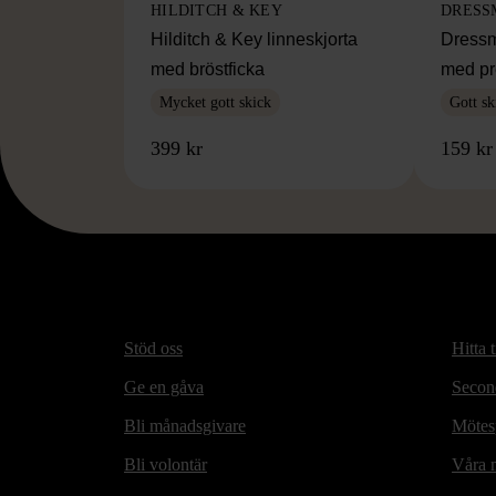
HILDITCH & KEY
DRESS
Hilditch & Key linneskjorta
Dressm
med bröstficka
med pr
Mycket gott skick
Gott sk
399 kr
159 kr
Stöd oss
Hitta t
Ge en gåva
Secon
Bli månadsgivare
Mötesp
Bli volontär
Våra m