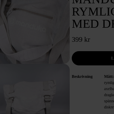
RYMLI
MED D
399 kr
Beskrivning
Mått:
rymli
axelb
dragke
spänne
diskre
helfod