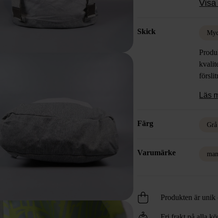
Visa 
färger
Skick
Myc
Produk
kvalit
försli
Läs 
Färg
Grå
Varumärke
man
Produkten är unik o
Fri frakt på alla k