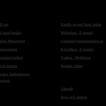
ill oss
Handla second hand online
d hand-butiker
Webbshop - E-handel
lats Mariatorget
e-handel@stadsmissionen.se
ötesplatser
Köpvillkor - E-handel
ssionen-butiker
Tradera - Webbshop
 och matcha
Remake Sthlm
holms Stadsmissions
ögskola
Aktuellt
Press och opinion