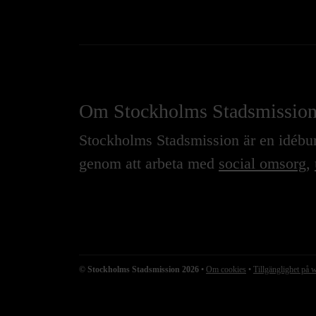
Om Stockholms Stadsmissio
Stockholms Stadsmission är en idébure
genom att arbeta med
social omsorg
,
© Stockholms Stadsmission 2026
•
Om cookies
•
Tillgänglighet på 