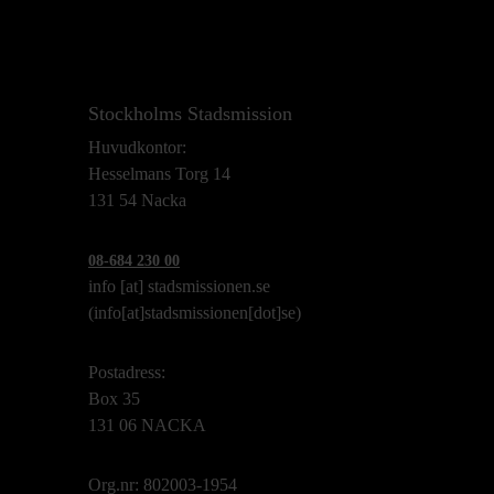
Stockholms Stadsmission
Huvudkontor:
Hesselmans Torg 14
131 54 Nacka
08-684 230 00
info
[at]
stadsmissionen.se
(info[at]stadsmissionen[dot]se)
Postadress:
Box 35
131 06 NACKA
Org.nr: 802003-1954