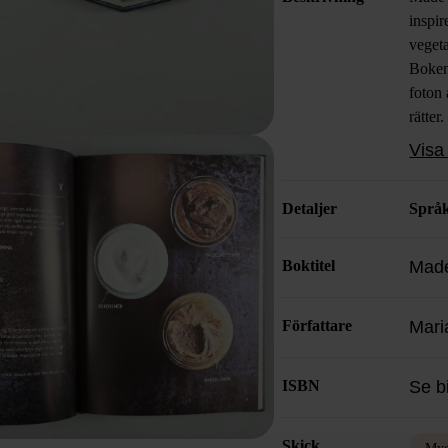
inspi
veget
Boken 
foton 
rätter
morgo
Visa 
presen
vaffel
Detaljer
Språ
moder
Boktitel
Made
Författare
Mari
ISBN
Se b
Skick