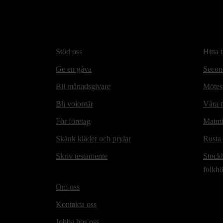
Stöd oss
Hitta t
Ge en gåva
Secon
Bli månadsgivare
Mötesp
Bli volontär
Våra m
För företag
Matmi
Skänk kläder och prylar
Rusta
Skriv testamente
Stock
folkh
Om oss
Kontakta oss
Jobba hos oss