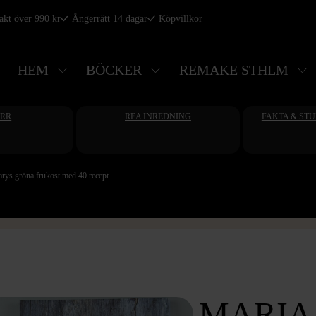
rakt över 990 kr
Ångerrätt 14 dagar
Köpvillkor
HEM
BÖCKER
REMAKE STHLM
ERR
REA INREDNING
FAKTA & ST
ys gröna frukost med 40 recept
MARIA