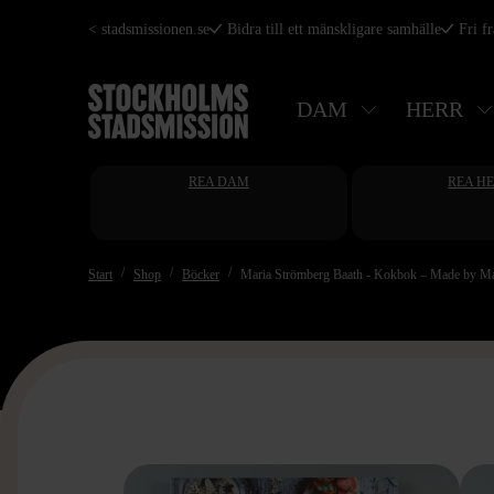
Hoppa
< stadsmissionen.se
Bidra till ett mänskligare samhälle
Fri f
till
huvudinnehåll
DAM
HERR
REA DAM
REA H
Start
Shop
Böcker
Maria Strömberg Baath - Kokbok – Made by Mar
>