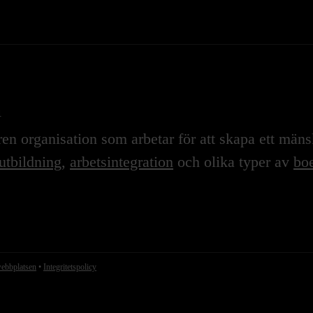
n
n organisation som arbetar för att skapa ett mänskl
utbildning
,
arbetsintegration
och olika typer av
boe
webbplatsen
•
Integritetspolicy