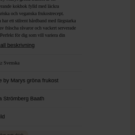
rerande kokbok fylld med läckra
ariska och veganska frukostrecept.
har ett stilrent hårdband med färgstarka
av fräscha råvaror och vackert serverade
. Perfekt för dig som vill variera din
n med nya smaker och snygga
all beskrivning
tationer – här hittar du allt från
wraps till hemgjorda nötsmör i en
k:
Svenska
n och tillgänglig form.
 by Marys gröna frukost
a Strömberg Baath
ild