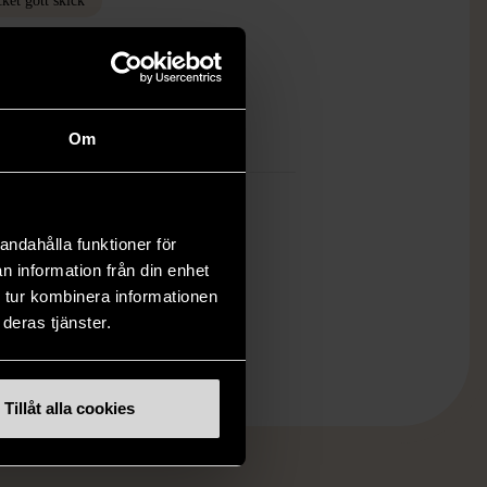
ket gott skick
ten är sparsamt använd, är av fin
et och ska inte ha några skador eller
tningar.
Om
mer om hur vi bedömer
andahålla funktioner för
n information från din enhet
 tur kombinera informationen
deras tjänster.
Tillåt alla cookies