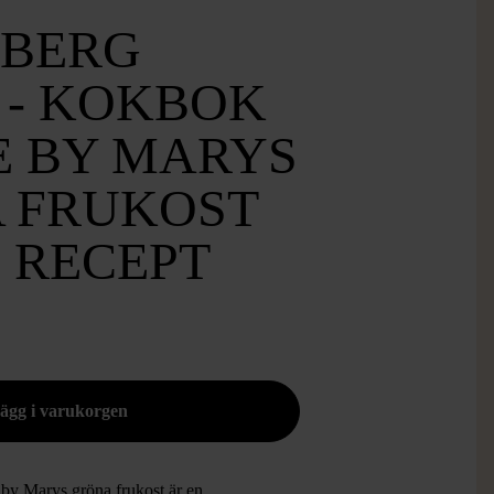
BERG
 - KOKBOK
E BY MARYS
 FRUKOST
 RECEPT
by Marys gröna frukost är en