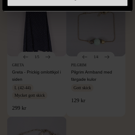
1/5
1/4
GRETA
PILGRIM
Greta - Prickig omlottkjol i
Pilgrim Armband med
siden
färgade kulor
L (42-44)
Gott skick
Mycket gott skick
129 kr
299 kr