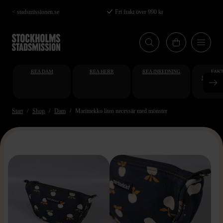
Hoppa
< stadsmissionen.se
Fri frakt över 990 kr
till
huvudinnehåll
REA DAM
REA HERR
REA INREDNING
FAKT
STUDENT
AT
Start
Shop
Dam
Marimekko liten necessär med mönster