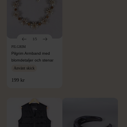
1/5
PILGRIM
Pilgrim Armband med
blomdetaljer och stenar
Använt skick
FRÅN SAMMA VARUMÄRKE
199 kr
Hitta produkter från samma varumärke