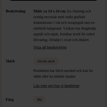
Beskrivning
Mått: ca 14 x 24 cm.
En charmig och
rymlig necessär med unikt grafiskt
fruktmönster i vitt och senapsgult mot en
mörkblå bakgrund. Väskan har dragkedja
upptill och mjuk, formbar textil för enkel
förvaring. Detaljer i svart och diskret
Marimekko-märke framtill. Perfekt för att
Visa all beskrivning
hålla ordning på mindre tillbehör med stil.
Skick
Använt skick
Produkten har blivit använd och kan ha
slitits eller ha mindre skador
Läs mer om hur vi bedömer
Färg
Blå