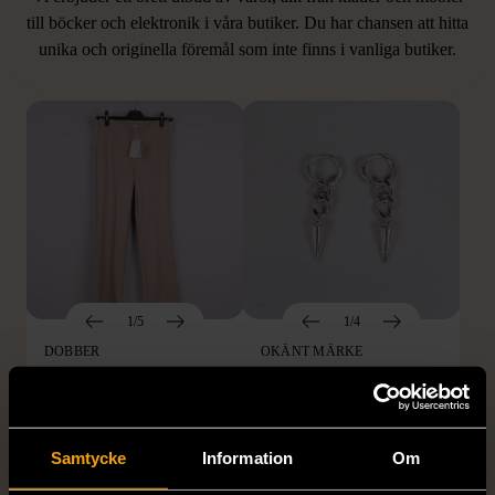
LIKNANDE PRODUKTER
till böcker och elektronik i våra butiker. Du har chansen att hitta
unika och originella föremål som inte finns i vanliga butiker.
Hitta produkter som påminner om denna
1/5
1/4
DOBBER
OKÄNT MÄRKE
Dobber - Beige byxor
Örhängen i sterlingsilver
med resårmidja
med spikberlocker
läderimitation
Mycket gott skick
Samtycke
Information
Om
S (34-36)
Nytt skick
399 kr