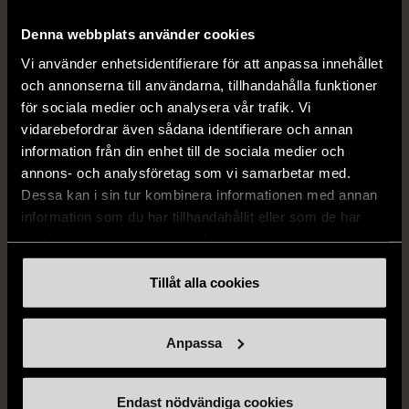
179 kr
Denna webbplats använder cookies
Vi använder enhetsidentifierare för att anpassa innehållet
och annonserna till användarna, tillhandahålla funktioner
för sociala medier och analysera vår trafik. Vi
vidarebefordrar även sådana identifierare och annan
information från din enhet till de sociala medier och
annons- och analysföretag som vi samarbetar med.
Dessa kan i sin tur kombinera informationen med annan
information som du har tillhandahållit eller som de har
1/5
1/5
samlat in när du har använt deras tjänster.
KUMKUM
OKÄNT MÄRKE
KumKum Ring i
Armband med färgglada
Tillåt alla cookies
sterlingsilver med svarta
kulor
stenar
Gott skick
Gott skick
Anpassa
69 kr
399 kr
Endast nödvändiga cookies