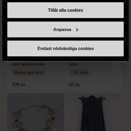
Tillåt alla cookies
Anpassa
1/4
1/5
Endast nödvändiga cookies
OKÄNT MÄRKE
OKÄNT MÄRKE
Örhängen i sterlingsilver
Armband med färgglada
med spikberlocker
kulor
Mycket gott skick
Gott skick
399 kr
69 kr