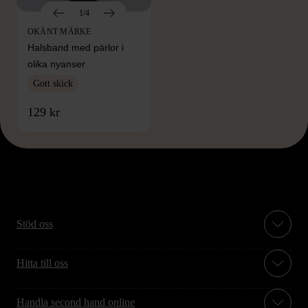
1/4
OKÄNT MÄRKE
Halsband med pärlor i
olika nyanser
Gott skick
129 kr
Stöd oss
Hitta till oss
Handla second hand online