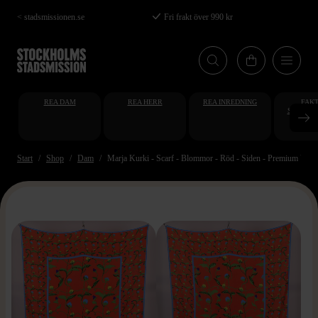
Hoppa
< stadsmissionen.se
Fri frakt över 990 kr
till
huvudinnehåll
REA DAM
REA HERR
REA INREDNING
FAKT
STUDENT
AT
Start
Shop
Dam
Marja Kurki - Scarf - Blommor - Röd - Siden - Premium Vint