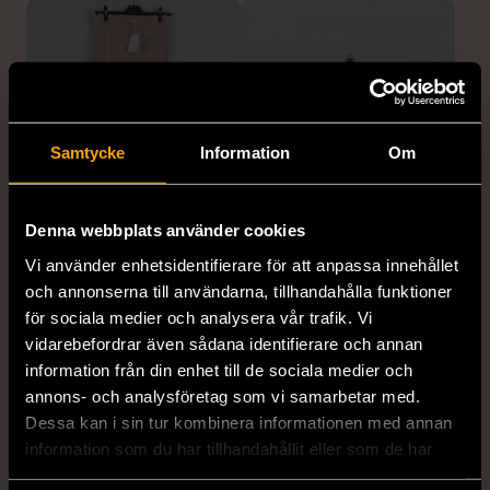
Samtycke
Information
Om
1/5
1/5
Denna webbplats använder cookies
DOBBER
KUMKUM
Vi använder enhetsidentifierare för att anpassa innehållet
Dobber - Beige byxor
KumKum Ring i
och annonserna till användarna, tillhandahålla funktioner
med resårmidja
sterlingsilver med svarta
för sociala medier och analysera vår trafik. Vi
läderimitation
stenar
vidarebefordrar även sådana identifierare och annan
S (34-36)
Nytt skick
Gott skick
information från din enhet till de sociala medier och
annons- och analysföretag som vi samarbetar med.
179 kr
399 kr
Dessa kan i sin tur kombinera informationen med annan
information som du har tillhandahållit eller som de har
samlat in när du har använt deras tjänster.