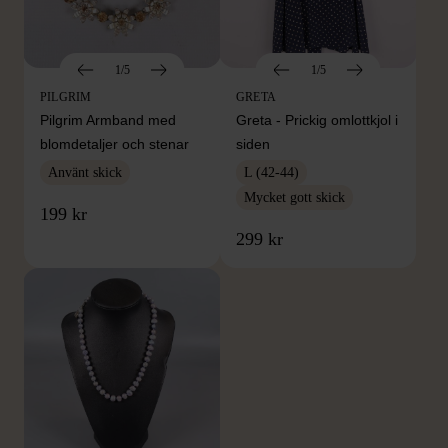
1/5
1/5
PILGRIM
GRETA
Pilgrim Armband med
Greta - Prickig omlottkjol i
blomdetaljer och stenar
siden
Använt skick
L (42-44)
Mycket gott skick
199 kr
299 kr