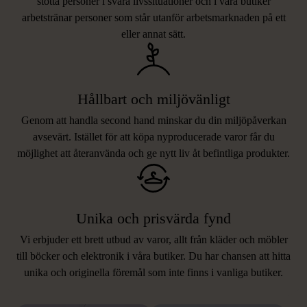
stötta personer i svåra livssituationer och i våra butiker
arbetstränar personer som står utanför arbetsmarknaden på ett
eller annat sätt.
Hållbart och miljövänligt
Genom att handla second hand minskar du din miljöpåverkan
avsevärt. Istället för att köpa nyproducerade varor får du
möjlighet att återanvända och ge nytt liv åt befintliga produkter.
Unika och prisvärda fynd
Vi erbjuder ett brett utbud av varor, allt från kläder och möbler
LIKNANDE PRODUKTER
till böcker och elektronik i våra butiker. Du har chansen att hitta
unika och originella föremål som inte finns i vanliga butiker.
Hitta produkter som påminner om denna