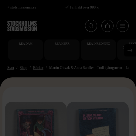
Hoppa
< stadsmissionen.se
Fri frakt över 990 kr
till
huvudinnehåll
REA DAM
REA HERR
REA INREDNING
FAKT
STUDENT
AT
Start
Shop
Böcker
Martin Olczak & Anna Sandler - Troll i järngruvan – Legen
>