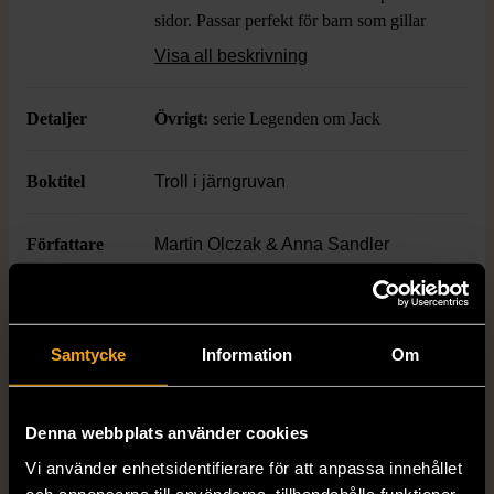
sidor. Passar perfekt för barn som gillar
äventyr och mystik. Inbunden med
Visa all beskrivning
tydliga, lättlästa sidor och fantasifulla
bilder som fångar intresset direkt.
Detaljer
Övrigt:
serie Legenden om Jack
Boktitel
Troll i järngruvan
Författare
Martin Olczak & Anna Sandler
ISBN
978-91-29-71358-9
Samtycke
Information
Om
Skick
Mycket gott skick
Produkten är sparsamt använd, är av fin
Denna webbplats använder cookies
kvalitet och ska inte ha några skador eller
förslitningar.
Vi använder enhetsidentifierare för att anpassa innehållet
och annonserna till användarna, tillhandahålla funktioner