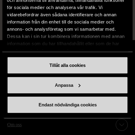
Läs mer om hur vi bedömer
för sociala medier och analysera vår trafik. Vi
vidarebefordrar även sådana identifierare och annan
information från din enhet till de sociala medier och
annons- och analysföretag som vi samarbetar med.
Dessa kan i sin tur kombinera informationen med annan
information som du har tillhandahållit eller som de har
samlat in när du har använt deras tjänster.
Tillåt alla cookies
Stöd oss
Anpassa
Hitta till oss
Endast nödvändiga cookies
Handla second hand online
Om oss