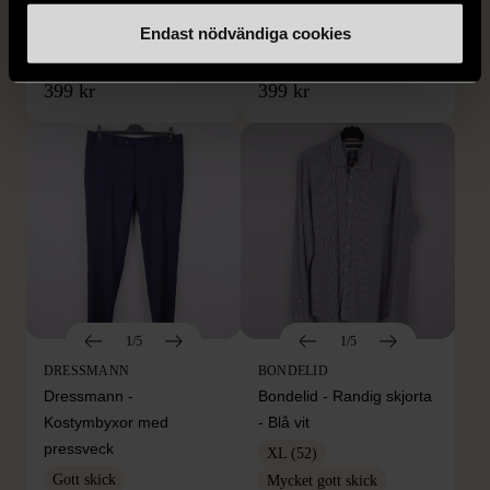
mörkblå kostym
med bröstficka
Endast nödvändiga cookies
XXL (54)
Nytt skick
Mycket gott skick
399 kr
399 kr
1/5
1/5
DRESSMANN
BONDELID
Dressmann -
Bondelid - Randig skjorta
Kostymbyxor med
- Blå vit
pressveck
XL (52)
Gott skick
Mycket gott skick