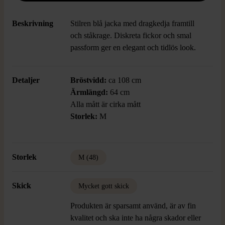
Beskrivning
Stilren blå jacka med dragkedja framtill
och ståkrage. Diskreta fickor och smal
passform ger en elegant och tidlös look.
Detaljer
Bröstvidd:
ca 108 cm
Ärmlängd:
64 cm
Alla mått är cirka mått
Storlek:
M
Storlek
M (48)
Skick
Mycket gott skick
Produkten är sparsamt använd, är av fin
kvalitet och ska inte ha några skador eller