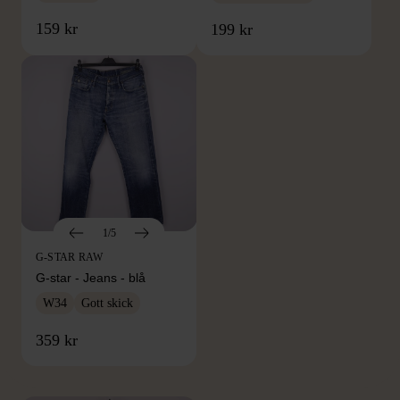
159 kr
199 kr
1/5
G-STAR RAW
G-star - Jeans - blå
W34
Gott skick
FRÅN SAMMA VARUMÄRKE
359 kr
Hitta produkter från samma varumärke