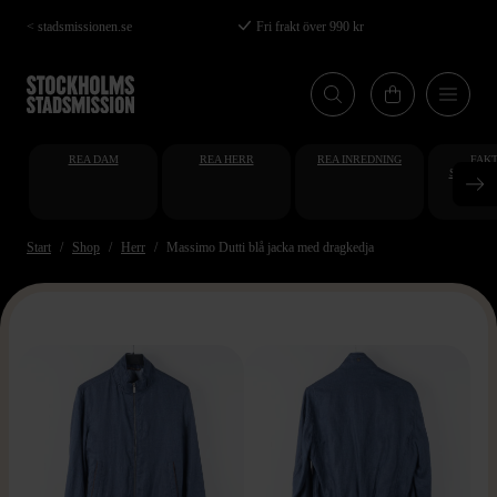
Hoppa
< stadsmissionen.se
Fri frakt över 990 kr
till
huvudinnehåll
REA DAM
REA HERR
REA INREDNING
FAKT
STUDENT
AT
Start
Shop
Herr
Massimo Dutti blå jacka med dragkedja