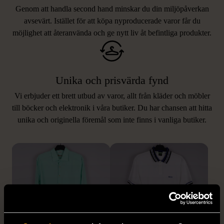
Genom att handla second hand minskar du din miljöpåverkan
avsevärt. Istället för att köpa nyproducerade varor får du
möjlighet att återanvända och ge nytt liv åt befintliga produkter.
Unika och prisvärda fynd
Vi erbjuder ett brett utbud av varor, allt från kläder och möbler
LIKNANDE PRODUKTER
till böcker och elektronik i våra butiker. Du har chansen att hitta
unika och originella föremål som inte finns i vanliga butiker.
Hitta produkter som påminner om denna