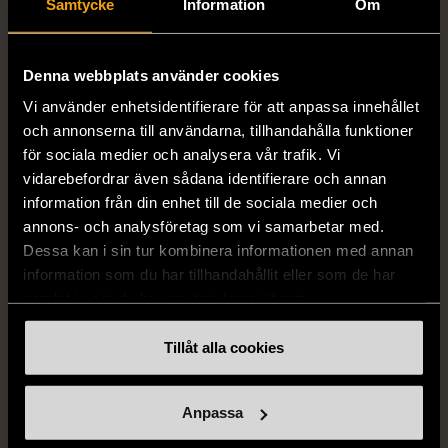
Samtycke
Information
Om
1/5
1/5
STENSTRÖMS
BOSS
Denna webbplats använder cookies
Stenströms skjorta turkos
BOSS vit pikétröja
Vi använder enhetsidentifierare för att anpassa innehållet
L (50)
Gott skick
Mycket gott skick
och annonserna till användarna, tillhandahålla funktioner
för sociala medier och analysera vår trafik. Vi
259 kr
279 kr
vidarebefordrar även sådana identifierare och annan
information från din enhet till de sociala medier och
annons- och analysföretag som vi samarbetar med.
Dessa kan i sin tur kombinera informationen med annan
information som du har tillhandahållit eller som de har
samlat in när du har använt deras tjänster.
Tillåt alla cookies
1/5
1/5
Anpassa
BY TEESHOPPEN
HILDITCH & KEY
By TeeShoppen 2-delar
Hilditch & Key linneskjorta