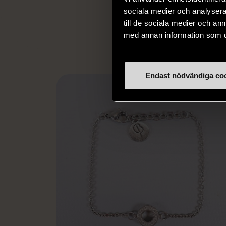
utanför arbetsmark
sociala medier och analysera 
L
eller annat 
till de sociala medier och a
med annan information som du 
Endast nödvändiga co