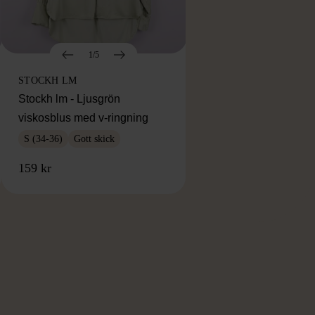
1/5
STOCKH LM
Stockh lm - Ljusgrön
viskosblus med v-ringning
S (34-36)
Gott skick
159 kr
RKE