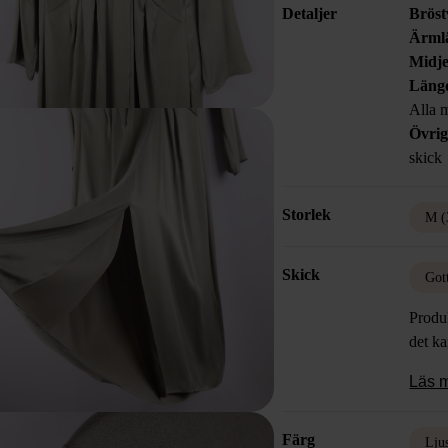
Detaljer
Bröst
Ärml
Midje
Läng
Alla m
Övrig
skick
Storlek
M (
Skick
Got
Produk
det k
Läs 
Färg
Lju