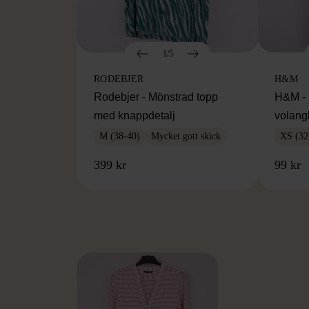
1/5
RODEBJER
H&M
Rodebjer - Mönstrad topp
H&M - 
med knappdetalj
volang
M (38-40)
Mycket gott skick
XS (32
399 kr
99 kr
FR