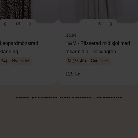
1/5
1/5
H&M
Leopardmönstrad
H&M - Plisserad midikjol med
klänning
resårmidja - Salviagrön
-34)
Nytt skick
M (38-40)
Gott skick
129 kr
ÅN SAMMA VARUMÄ
Hitta produkter från samma varumärke