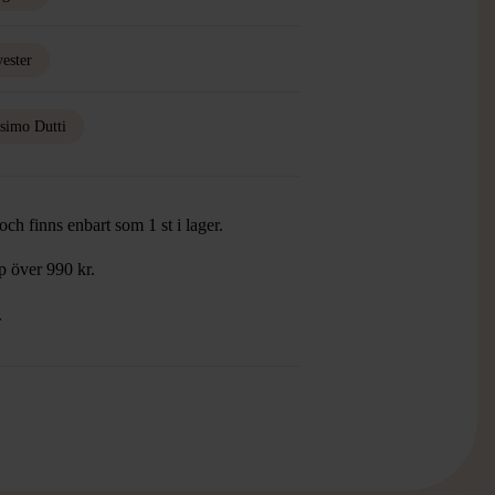
yester
simo Dutti
ch finns enbart som 1 st i lager.
öp över 990 kr.
.