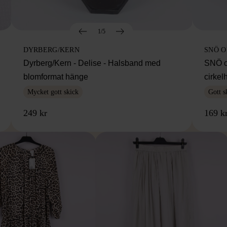
1/5
DYRBERG/KERN
SNÖ 
Dyrberg/Kern - Delise - Halsband med
SNÖ o
blomformat hänge
cirke
Mycket gott skick
Gott s
249 kr
169 k