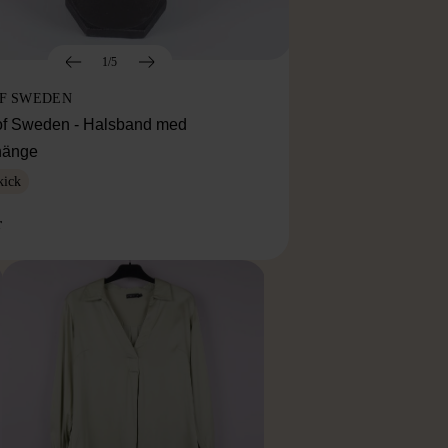
1/5
OF SWEDEN
f Sweden - Halsband med
lhänge
kick
r