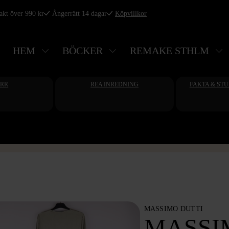
rakt över 990 kr
Ångerrätt 14 dagar
Köpvillkor
HEM
BÖCKER
REMAKE STHLM
ERR
REA INREDNING
FAKTA & ST
MASSIMO DUTTI
MASSI