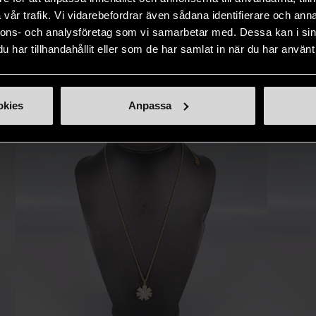
naden på ett
nytt liv åt befintliga produkter.
inte finns
vår trafik. Vi vidarebefordrar även sådana identifierare och anna
IKNANDE PRODUKT
sätt.
nnons- och analysföretag som vi samarbetar med. Dessa kan i sin
har tillhandahållit eller som de har samlat in när du har använt 
Hitta produkter som påminner om denna
okies
Anpassa