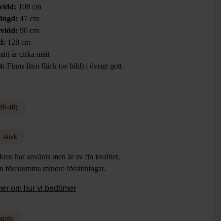
vidd:
108 cm
ängd:
47 cm
vidd:
90 cm
d:
128 cm
ått är cirka mått
t:
Finns liten fläck (se bild) i övrigt gott
38-40)
t skick
ten har använts men är av fin kvalitet,
an förekomma mindre förslitningar.
mer om hur vi bedömer
sgrön