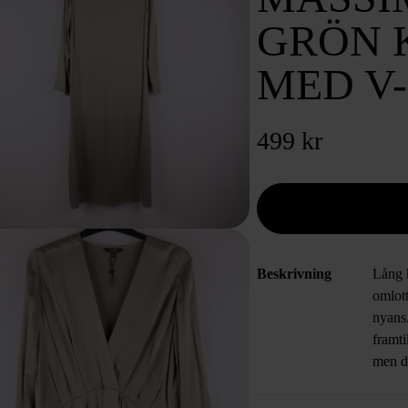
GRÖN 
MED V
499 kr
Beskrivning
Lång 
omlott
nyans.
framti
men d