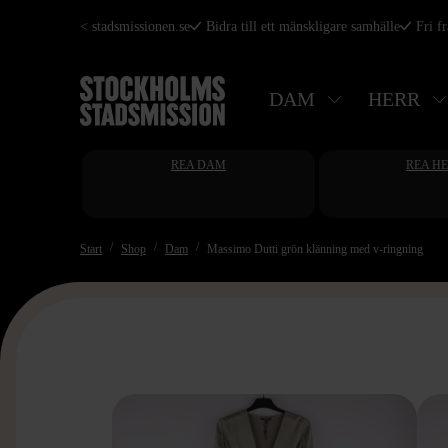
Hoppa
< stadsmissionen.se
Bidra till ett mänskligare samhälle
Fri f
till
huvudinnehåll
DAM
HERR
REA DAM
REA H
Start
Shop
Dam
Massimo Dutti grön klänning med v-ringning