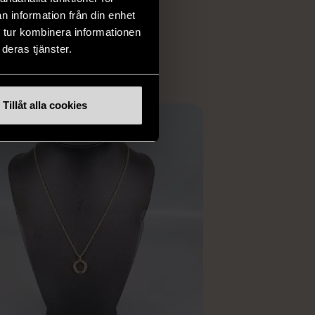
 i vanliga butiker.
n information från din enhet
ER
 tur kombinera informationen
deras tjänster.
Tillåt alla cookies